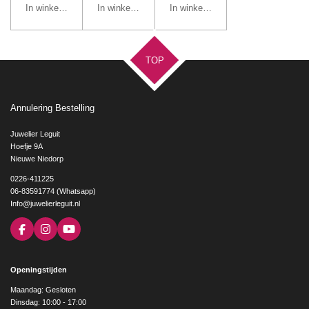
In winkelwagen
In winkelwagen
In winkelwagen
TOP
Annulering Bestelling
Juwelier Leguit
Hoefje 9A
Nieuwe Niedorp
0226-411225
06-83591774 (Whatsapp)
Info@juwelierleguit.nl
F
I
Y
a
n
o
c
s
u
e
t
T
Openingstijden
b
a
u
o
g
b
Maandag: Gesloten
o
r
e
Dinsdag: 10:00 - 17:00
k
a