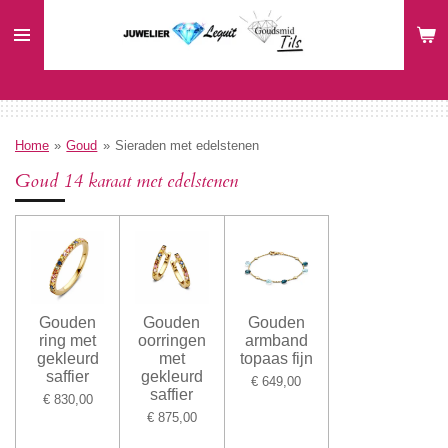
Ga
direct
naar
de
hoofdinhoud
Home
»
Goud
»
Sieraden met edelstenen
Goud 14 karaat met edelstenen
Gouden
Gouden
Gouden
ring met
oorringen
armband
gekleurd
met
topaas fijn
saffier
gekleurd
€ 649,00
saffier
€ 830,00
€ 875,00