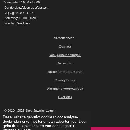
Woensdag: 10:00 - 17:00
m
Donderdag: Alleen op afspraak
Vrijdag: 10:00 - 17:00
Zaterdag: 10:00 - 16:00
Zondag: Gesloten
Klantenservice:
Contact
Veel gestelde vragen
Verzending
Ruilen en Retourneren
Privacy Policy
Algemene voorwaarden
Over ons
© 2020 - 2026 Shop Juwelier Leguit
Powered by
JouwWeb
Deze website gebruikt cookies voor analyse-
doeleinden en/of het tonen van advertenties. Door
gebruik te blijven maken van de site gaat u