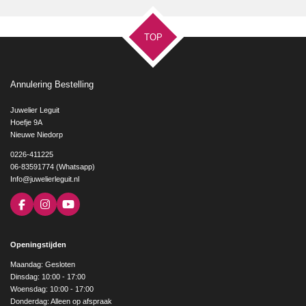
TOP
Annulering Bestelling
Juwelier Leguit
Hoefje 9A
Nieuwe Niedorp
0226-411225
06-83591774 (Whatsapp)
Info@juwelierleguit.nl
F
I
Y
a
n
o
c
s
u
e
t
T
Openingstijden
b
a
u
o
g
b
Maandag: Gesloten
o
r
e
Dinsdag: 10:00 - 17:00
k
a
Woensdag: 10:00 - 17:00
m
Donderdag: Alleen op afspraak