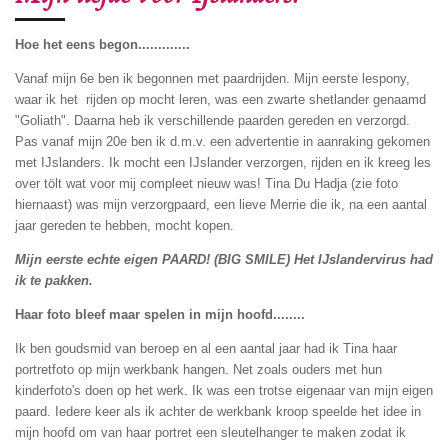
Hoe het eens begon.............
Vanaf mijn 6e ben ik begonnen met paardrijden. Mijn eerste lespony,
waar ik het rijden op mocht leren, was een zwarte shetlander genaamd
"Goliath". Daarna heb ik verschillende paarden gereden en verzorgd.
Pas vanaf mijn 20e ben ik d.m.v. een advertentie in aanraking gekomen
met IJslanders. Ik mocht een IJslander verzorgen, rijden en ik kreeg les
over tölt wat voor mij compleet nieuw was! Tina Du Hadja (zie foto
hiernaast) was mijn verzorgpaard, een lieve Merrie die ik, na een aantal
jaar gereden te hebben, mocht kopen.
Mijn eerste echte eigen PAARD! (BIG SMILE) Het IJslandervirus had
ik te pakken.
Haar foto bleef maar spelen in mijn hoofd........
Ik ben goudsmid van beroep en al een aantal jaar had ik Tina haar
portretfoto op mijn werkbank hangen. Net zoals ouders met hun
kinderfoto's doen op het werk. Ik was een trotse eigenaar van mijn eigen
paard. Iedere keer als ik achter de werkbank kroop speelde het idee in
mijn hoofd om van haar portret een sleutelhanger te maken zodat ik