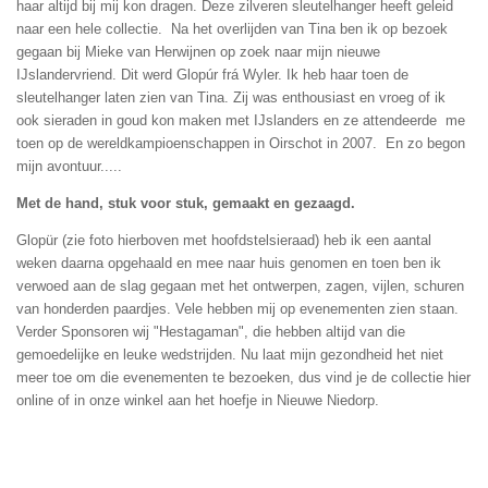
haar altijd bij mij kon dragen. Deze zilveren sleutelhanger heeft geleid
naar een hele collectie. Na het overlijden van Tina ben ik op bezoek
gegaan bij Mieke van Herwijnen op zoek naar mijn nieuwe
IJslandervriend. Dit werd Glopúr frá Wyler. Ik heb haar toen de
sleutelhanger laten zien van Tina. Zij was enthousiast en vroeg of ik
ook sieraden in goud kon maken met IJslanders en ze attendeerde me
toen op de wereldkampioenschappen in Oirschot in 2007. En zo begon
mijn avontuur.....
Met de hand, stuk voor stuk, gemaakt en gezaagd.
Glopür (zie foto hierboven met hoofdstelsieraad) heb ik een aantal
weken daarna opgehaald en mee naar huis genomen en toen ben ik
verwoed aan de slag gegaan met het ontwerpen, zagen, vijlen, schuren
van honderden paardjes. Vele hebben mij op evenementen zien staan.
Verder Sponsoren wij "Hestagaman", die hebben altijd van die
gemoedelijke en leuke wedstrijden. Nu laat mijn gezondheid het niet
meer toe om die evenementen te bezoeken, dus vind je de collectie hier
online of in onze winkel aan het hoefje in Nieuwe Niedorp.