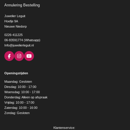
Annulering Bestelling
Juwelier Leguit
Hoefje 9A
Nieuwe Niedorp
0226-411225
06-83591774 (Whatsapp)
Info@juwelierleguit.nl
F
I
Y
a
n
o
c
s
u
e
t
T
Openingstijden
b
a
u
o
g
b
Maandag: Gesloten
o
r
e
Dinsdag: 10:00 - 17:00
k
a
Woensdag: 10:00 - 17:00
m
Donderdag: Alleen op afspraak
Vrijdag: 10:00 - 17:00
Zaterdag: 10:00 - 16:00
Zondag: Gesloten
Klantenservice: