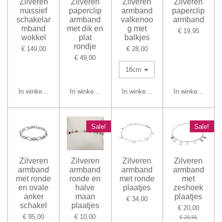
Zilveren
Zilveren
Zilveren
Zilveren
massief
paperclip
armband
paperclip
schakelar
armband
valkenoo
armband
mband
met dik en
g met
€ 19,95
wokkel
plat
balkjes
rondje
€ 149,00
€ 28,00
€ 49,00
In winkelwagen
In winkelwagen
In winkelwagen
In winkelwagen
Sale!
Sale!
Zilveren
Zilveren
Zilveren
Zilveren
armband
armband
armband
armband
met ronde
ronde en
met ronde
met
en ovale
halve
plaatjes
zeshoek
anker
maan
plaatjes
€ 34,00
schakel
plaatjes
€ 20,00
€ 95,00
€ 10,00
€ 29,95