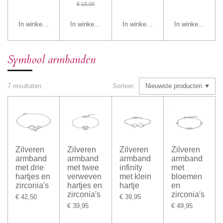
€ 18,00
In winkelwagen
In winkelwagen
In winkelwagen
In winkelwagen
Symbool armbanden
7 resultaten
Sorteer:
Zilveren
Zilveren
Zilveren
Zilveren
armband
armband
armband
armband
met drie
met twee
infinity
met
hartjes en
verweven
met klein
bloemen
zirconia's
hartjes en
hartje
en
zirconia's
zirconia's
€ 42,50
€ 39,95
€ 39,95
€ 49,95