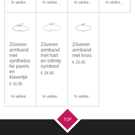
In winkelwagen
In winkelwagen
In winkelwagen
In winkelwagen
Zilveren
Zilveren
Zilveren
armband
armband
armband
met
met hart
met kruis
synthetisc
en infinity
€ 25,00
he parels
symbool
en
€ 28,95
klavertje
€ 32,95
In winkelwagen
In winkelwagen
In winkelwagen
TOP