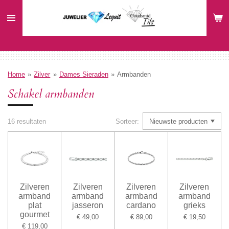
Ga
direct
naar
de
hoofdinhoud
Home
»
Zilver
»
Dames Sieraden
»
Armbanden
Schakel armbanden
16 resultaten
Sorteer:
Zilveren
Zilveren
Zilveren
Zilveren
armband
armband
armband
armband
plat
jasseron
cardano
grieks
gourmet
€ 49,00
€ 89,00
€ 19,50
€ 119,00