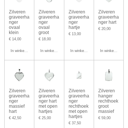
Zilveren
Zilveren
Zilveren
Zilveren
graveerha
graveerha
graveerha
graveerha
nger
nger
nger
nger hart
ovaal
ovaal
hartje
€ 20,00
klein
groot
€ 13,00
€ 14,00
€ 18,00
In winkelwagen
In winkelwagen
In winkelwagen
In winkelwagen
Zilveren
Zilveren
Zilveren
Zilveren
graveerha
graveerha
graveerha
hanger
nger
nger hart
nger
rechthoek
massief
met open
rechthoek
groot
hart
hartjes
met open
massief
hartjes
€ 42,50
€ 25,00
€ 59,00
€ 37,50