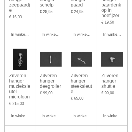
zeepaardj
schelp
paard
paardenk
e
op in
€ 28,95
€ 24,95
hoefijzer
€ 16,00
€ 19,50
In winkelwagen
In winkelwagen
In winkelwagen
In winkelwagen
Zilveren
Zilveren
Zilveren
Zilveren
hanger
hanger
hanger
hanger
muzieksle
deegroller
steeksleut
shuttle
utel
el
€ 99,00
€ 99,00
microfoon
€ 65,00
€ 215,00
In winkelwagen
In winkelwagen
In winkelwagen
In winkelwagen