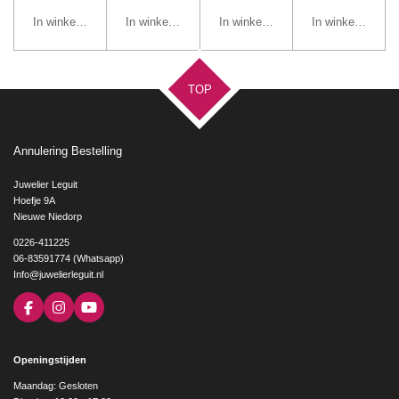
In winkelwagen
In winkelwagen
In winkelwagen
In winkelwagen
TOP
Annulering Bestelling
Juwelier Leguit
Hoefje 9A
Nieuwe Niedorp
0226-411225
06-83591774 (Whatsapp)
Info@juwelierleguit.nl
F
I
Y
a
n
o
c
s
u
e
t
T
Openingstijden
b
a
u
o
g
b
Maandag: Gesloten
o
r
e