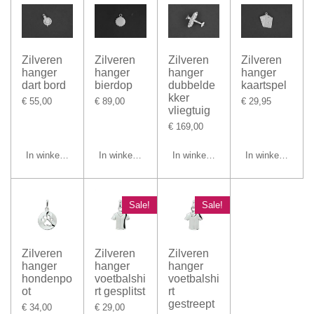
Zilveren
Zilveren
Zilveren
Zilveren
hanger
hanger
hanger
hanger
dart bord
bierdop
dubbelde
kaartspel
kker
€ 55,00
€ 89,00
€ 29,95
vliegtuig
€ 169,00
In winkelwagen
In winkelwagen
In winkelwagen
In winkelwagen
Sale!
Sale!
Zilveren
Zilveren
Zilveren
hanger
hanger
hanger
hondenpo
voetbalshi
voetbalshi
ot
rt gesplitst
rt
gestreept
€ 34,00
€ 29,00