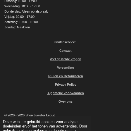
Dinsdag: 10:00 - 17:00
k
a
Woensdag: 10:00 - 17:00
m
Donderdag: Alleen op afspraak
Vrijdag: 10:00 - 17:00
Zaterdag: 10:00 - 16:00
Zondag: Gesloten
Klantenservice:
Contact
Veel gestelde vragen
Verzending
Ruilen en Retourneren
Privacy Policy
Algemene voorwaarden
Over ons
© 2020 - 2026 Shop Juwelier Leguit
Powered by
JouwWeb
Deze website gebruikt cookies voor analyse-
doeleinden en/of het tonen van advertenties. Door
gebruik te blijven maken van de site gaat u