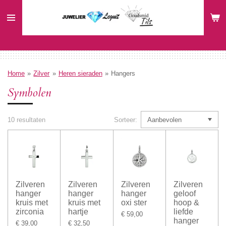
Ga
direct
naar
de
hoofdinhoud
Home
»
Zilver
»
Heren sieraden
»
Hangers
Symbolen
10 resultaten
Sorteer:
Zilveren
Zilveren
Zilveren
Zilveren
hanger
hanger
hanger
geloof
kruis met
kruis met
oxi ster
hoop &
zirconia
hartje
liefde
€ 59,00
hanger
€ 39,00
€ 32,50