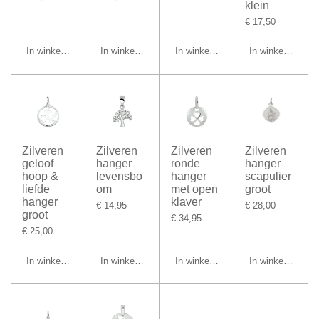
klein
€ 17,50
In winkelwagen
In winkelwagen
In winkelwagen
In winkelwagen
Zilveren
Zilveren
Zilveren
Zilveren
geloof
hanger
ronde
hanger
hoop &
levensbo
hanger
scapulier
liefde
om
met open
groot
hanger
klaver
€ 14,95
€ 28,00
groot
€ 34,95
€ 25,00
In winkelwagen
In winkelwagen
In winkelwagen
In winkelwagen