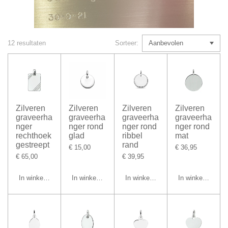
12 resultaten
Sorteer:
Zilveren
Zilveren
Zilveren
Zilveren
graveerha
graveerha
graveerha
graveerha
nger
nger rond
nger rond
nger rond
rechthoek
glad
ribbel
mat
gestreept
rand
€ 15,00
€ 36,95
€ 65,00
€ 39,95
In winkelwagen
In winkelwagen
In winkelwagen
In winkelwagen