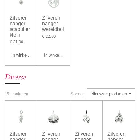
Zilveren
Zilveren
hanger
hanger
scapulier
wereldbol
klein
€ 22,50
€ 21,00
In winkelwagen
In winkelwagen
Diverse
15 resultaten
Sorteer:
Zilveren
Zilveren
Zilveren
Zilveren
hanger
hanger
hanger
hanger