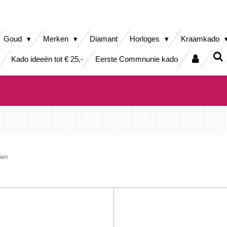
Goud
Merken
Diamant
Horloges
Kraamkado
Kado ideeën tot € 25,-
Eerste Commnunie kado
den