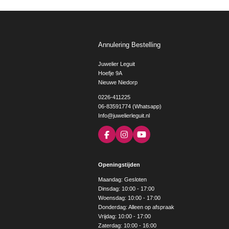
Annulering Bestelling
Juwelier Leguit
Hoefje 9A
Nieuwe Niedorp
0226-411225
06-83591774 (Whatsapp)
Info@juwelierleguit.nl
F
I
Y
a
n
o
c
s
u
e
t
T
Openingstijden
b
a
u
o
g
b
Maandag: Gesloten
o
r
e
Dinsdag: 10:00 - 17:00
k
a
Woensdag: 10:00 - 17:00
m
Donderdag: Alleen op afspraak
Vrijdag: 10:00 - 17:00
Zaterdag: 10:00 - 16:00