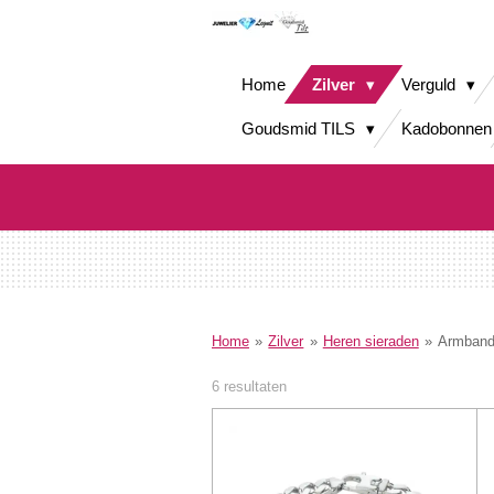
Ga
direct
naar
Home
Zilver
Verguld
de
hoofdinhoud
Goudsmid TILS
Kadobonnen
Home
»
Zilver
»
Heren sieraden
»
Armban
6 resultaten