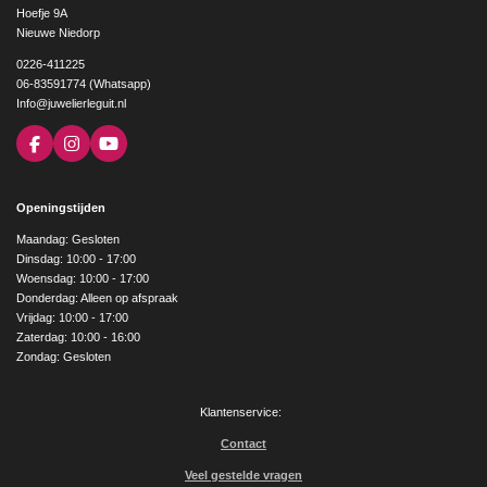
Hoefje 9A
Nieuwe Niedorp
0226-411225
06-83591774 (Whatsapp)
Info@juwelierleguit.nl
F
I
Y
a
n
o
c
s
u
e
t
T
Openingstijden
b
a
u
o
g
b
Maandag: Gesloten
o
r
e
Dinsdag: 10:00 - 17:00
k
a
Woensdag: 10:00 - 17:00
m
Donderdag: Alleen op afspraak
Vrijdag: 10:00 - 17:00
Zaterdag: 10:00 - 16:00
Zondag: Gesloten
Klantenservice:
Contact
Veel gestelde vragen