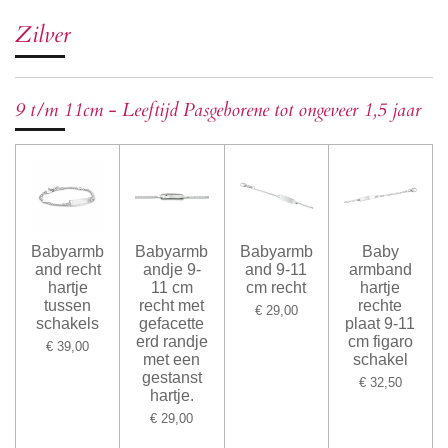
Zilver
9 t/m 11cm - Leeftijd Pasgeborene tot ongeveer 1,5 jaar
Babyarmb
Babyarmb
Babyarmb
Baby
and recht
andje 9-
and 9-11
armband
hartje
11 cm
cm recht
hartje
tussen
recht met
rechte
€ 29,00
schakels
gefacette
plaat 9-11
erd randje
cm figaro
€ 39,00
met een
schakel
gestanst
€ 32,50
hartje.
€ 29,00