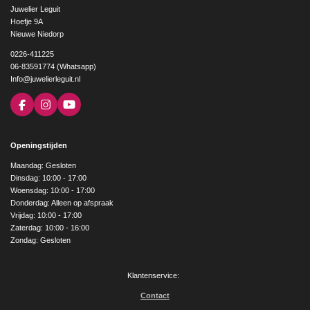
Juwelier Leguit
Hoefje 9A
Nieuwe Niedorp
0226-411225
06-83591774 (Whatsapp)
Info@juwelierleguit.nl
F
I
Y
a
n
o
c
s
u
e
t
T
Openingstijden
b
a
u
o
g
b
Maandag: Gesloten
o
r
e
Dinsdag: 10:00 - 17:00
k
a
Woensdag: 10:00 - 17:00
m
Donderdag: Alleen op afspraak
Vrijdag: 10:00 - 17:00
Zaterdag: 10:00 - 16:00
Zondag: Gesloten
Klantenservice:
Contact