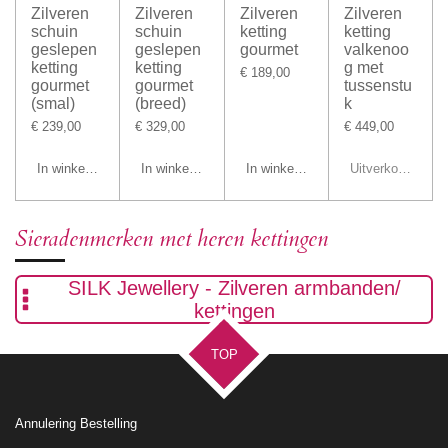
Zilveren
Zilveren
Zilveren
Zilveren
schuin
schuin
ketting
ketting
geslepen
geslepen
gourmet
valkenoo
ketting
ketting
g met
€ 189,00
gourmet
gourmet
tussenstu
(smal)
(breed)
k
€ 239,00
€ 329,00
€ 449,00
In winkelwagen
In winkelwagen
In winkelwagen
Uitverkocht
Sieradenmerken met heren kettingen
SILK Jewellery - Zilveren armbanden/
kettingen
TOP
Annulering Bestelling