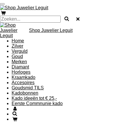
Ga
direct
naar
de
hoofdinhoud
Shop Juwelier Leguit
Home
Zilver
Verguld
Goud
Merken
Diamant
Horloges
Kraamkado
Accesoires
Goudsmid TILS
Kadobonnen
Kado ideeën tot € 25,-
Eerste Commnunie kado