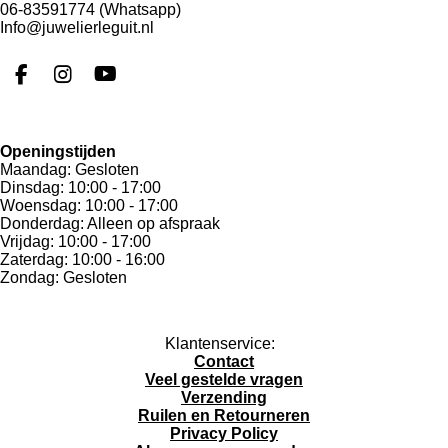
06-83591774 (Whatsapp)
Info@juwelierleguit.nl
F
I
Y
a
n
o
c
s
u
e
t
T
Openingstijden
b
a
u
Maandag: Gesloten
o
g
b
Dinsdag: 10:00 - 17:00
o
r
e
Woensdag: 10:00 - 17:00
k
a
Donderdag: Alleen op afspraak
m
Vrijdag: 10:00 - 17:00
Zaterdag: 10:00 - 16:00
Zondag: Gesloten
Klantenservice:
Contact
Veel gestelde vragen
Verzending
Ruilen en Retourneren
Privacy Policy