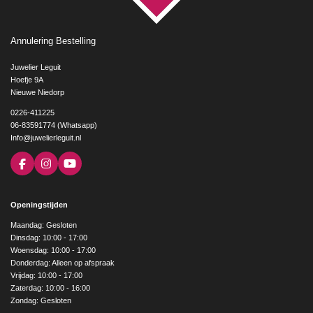
Annulering Bestelling
Juwelier Leguit
Hoefje 9A
Nieuwe Niedorp
0226-411225
06-83591774 (Whatsapp)
Info@juwelierleguit.nl
F
I
Y
a
n
o
c
s
u
e
t
T
Openingstijden
b
a
u
o
g
b
Maandag: Gesloten
o
r
e
Dinsdag: 10:00 - 17:00
k
a
Woensdag: 10:00 - 17:00
m
Donderdag: Alleen op afspraak
Vrijdag: 10:00 - 17:00
Zaterdag: 10:00 - 16:00
Zondag: Gesloten