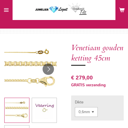
Ga
direct
naar
de
hoofdinhoud
Venetiaan gouden
ketting 45cm
€ 279,00
GRATIS verzending
Dikte