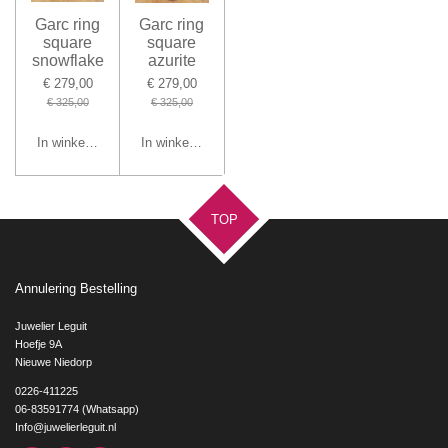
Garc ring
Garc ring
square
square
snowflake
azurite
€ 279,00
€ 279,00
€ 325,00
€ 325,00
In winkelwagen
In winkelwagen
TOP
Annulering Bestelling
Juwelier Leguit
Hoefje 9A
Nieuwe Niedorp
0226-411225
06-83591774 (Whatsapp)
Info@juwelierleguit.nl