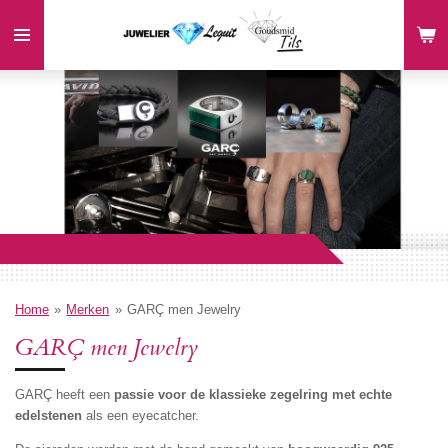
Ga
direct
naar
de
hoofdinhoud
Home
»
Merken
»
GARÇ men Jewelry
GARÇ men Jewelry
GARÇ heeft een
passie voor de klassieke zegelring met echte
edelstenen
als een eyecatcher.