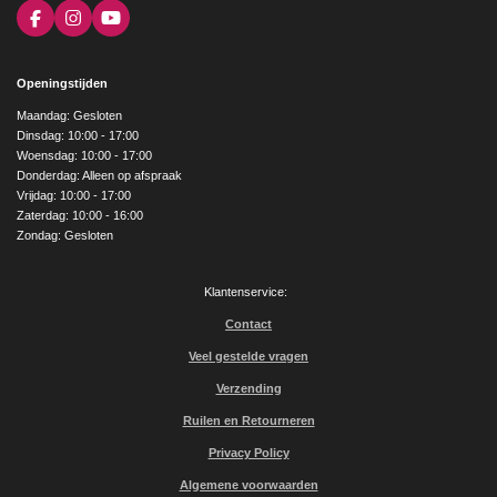
F
I
Y
a
n
o
c
s
u
e
t
T
Openingstijden
b
a
u
o
g
b
Maandag: Gesloten
o
r
e
Dinsdag: 10:00 - 17:00
k
a
Woensdag: 10:00 - 17:00
m
Donderdag: Alleen op afspraak
Vrijdag: 10:00 - 17:00
Zaterdag: 10:00 - 16:00
Zondag: Gesloten
Klantenservice:
Contact
Veel gestelde vragen
Verzending
Ruilen en Retourneren
Privacy Policy
Algemene voorwaarden