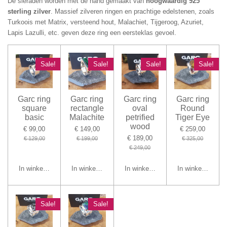
De sieraden worden met de hand gemaakt van
hoogwaardig 925
sterling zilver
. Massief zilveren ringen en prachtige edelstenen, zoals
Turkoois met Matrix, versteend hout, Malachiet, Tijgeroog, Azuriet,
Lapis Lazulli, etc. geven deze ring een eersteklas gevoel.
Sale!
Sale!
Sale!
Sale!
Garc ring
Garc ring
Garc ring
Garc ring
square
rectangle
oval
Round
basic
Malachite
petrified
Tiger Eye
wood
€ 99,00
€ 149,00
€ 259,00
€ 189,00
€ 129,00
€ 199,00
€ 325,00
€ 249,00
In winkelwagen
In winkelwagen
In winkelwagen
In winkelwagen
Sale!
Sale!