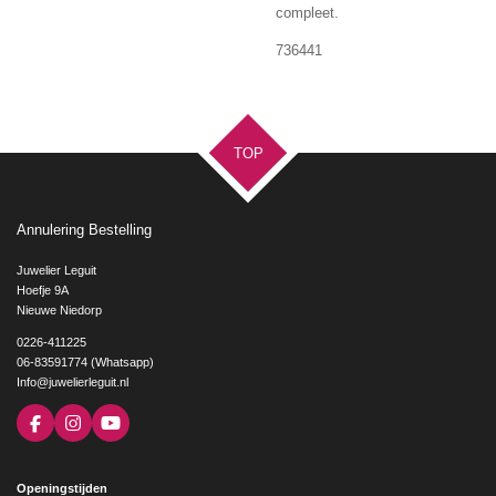
compleet.
736441
TOP
Annulering Bestelling
Juwelier Leguit
Hoefje 9A
Nieuwe Niedorp
0226-411225
06-83591774 (Whatsapp)
Info@juwelierleguit.nl
F
I
Y
a
n
o
c
s
u
e
t
T
Openingstijden