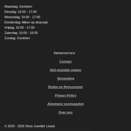
b
a
u
o
g
b
Maandag: Gesloten
o
r
e
Dinsdag: 10:00 - 17:00
k
a
Woensdag: 10:00 - 17:00
m
Donderdag: Alleen op afspraak
Vrijdag: 10:00 - 17:00
Zaterdag: 10:00 - 16:00
Zondag: Gesloten
Klantenservice:
Contact
Veel gestelde vragen
Verzending
Ruilen en Retourneren
Privacy Policy
Algemene voorwaarden
Over ons
© 2020 - 2026 Shop Juwelier Leguit