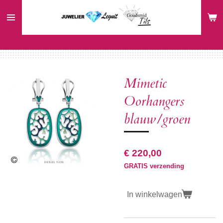
Ga
direct
naar
de
hoofdinhoud
Mimetic
Oorhangers
blauw/groen
€ 220,00
GRATIS verzending
In winkelwagen