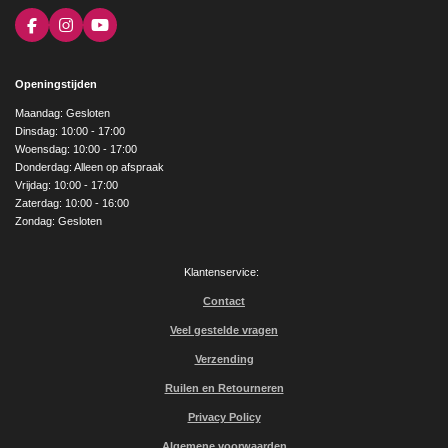
F
I
Y
a
n
o
c
s
u
e
t
T
Openingstijden
b
a
u
o
g
b
Maandag: Gesloten
o
r
e
Dinsdag: 10:00 - 17:00
k
a
Woensdag: 10:00 - 17:00
m
Donderdag: Alleen op afspraak
Vrijdag: 10:00 - 17:00
Zaterdag: 10:00 - 16:00
Zondag: Gesloten
Klantenservice:
Contact
Veel gestelde vragen
Verzending
Ruilen en Retourneren
Privacy Policy
Algemene voorwaarden