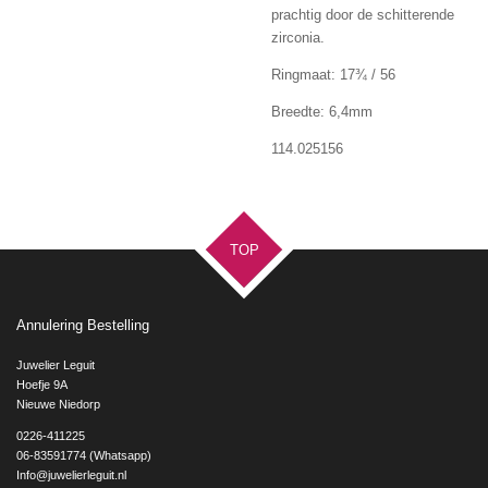
prachtig door de schitterende
zirconia.
Ringmaat: 17
¾ / 56
Breedte: 6,4mm
114.025156
TOP
Annulering Bestelling
Juwelier Leguit
Hoefje 9A
Nieuwe Niedorp
0226-411225
06-83591774 (Whatsapp)
Info@juwelierleguit.nl