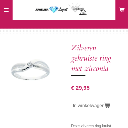
Ga
direct
naar
de
hoofdinhoud
Zilveren
gekruiste ring
met zirconia
€ 29,95
In winkelwagen
Deze zilveren ring kruist