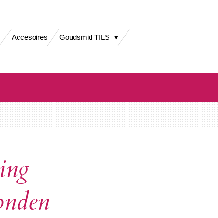
Accesoires
Goudsmid TILS
ring
onden