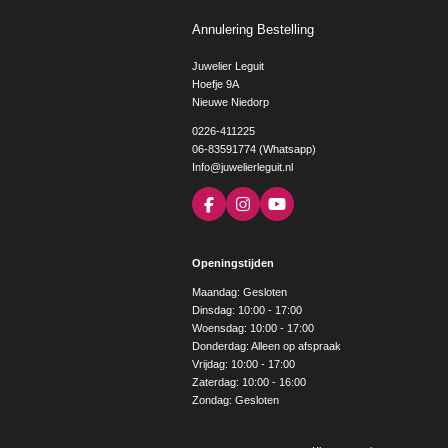
Annulering Bestelling
Juwelier Leguit
Hoefje 9A
Nieuwe Niedorp
0226-411225
06-83591774 (Whatsapp)
Info@juwelierleguit.nl
F
I
Y
a
n
o
c
s
u
e
t
T
Openingstijden
b
a
u
o
g
b
Maandag: Gesloten
o
r
e
Dinsdag: 10:00 - 17:00
k
a
Woensdag: 10:00 - 17:00
m
Donderdag: Alleen op afspraak
Vrijdag: 10:00 - 17:00
Zaterdag: 10:00 - 16:00
Zondag: Gesloten