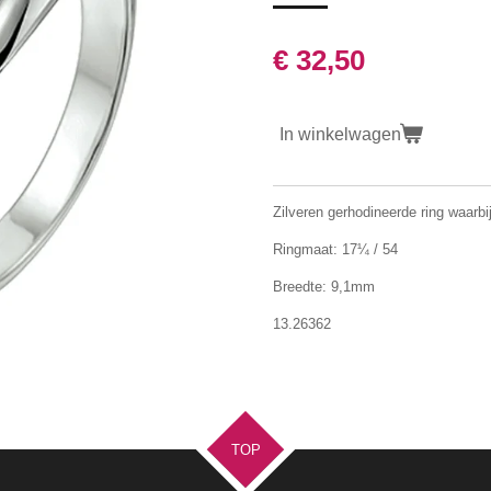
€ 32,50
In winkelwagen
Zilveren gerhodineerde ring waarbi
Ringmaat: 17
¼
/ 54
Breedte: 9,1mm
13.26362
TOP