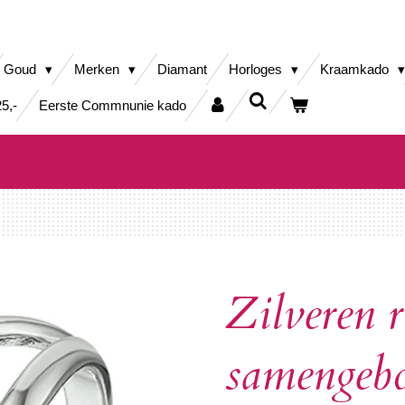
Goud
Merken
Diamant
Horloges
Kraamkado
5,-
Eerste Commnunie kado
Zilveren 
samengeb