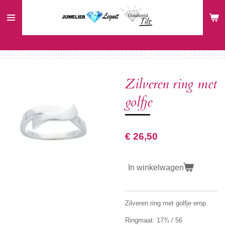
Ga
direct
naar
de
hoofdinhoud
Zilveren ring met
golfje
€ 26,50
In winkelwagen
Zilveren ring met golfje erop.
Ringmaat:
17¾
/ 56