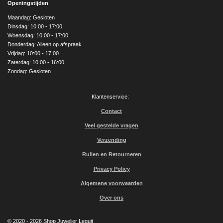
Openingstijden
b
a
u
o
g
b
Maandag: Gesloten
o
r
e
Dinsdag: 10:00 - 17:00
k
a
Woensdag: 10:00 - 17:00
m
Donderdag: Alleen op afspraak
Vrijdag: 10:00 - 17:00
Zaterdag: 10:00 - 16:00
Zondag: Gesloten
Klantenservice:
Contact
Veel gestelde vragen
Verzending
Ruilen en Retourneren
Privacy Policy
Algemene voorwaarden
Over ons
© 2020 - 2026 Shop Juwelier Leguit