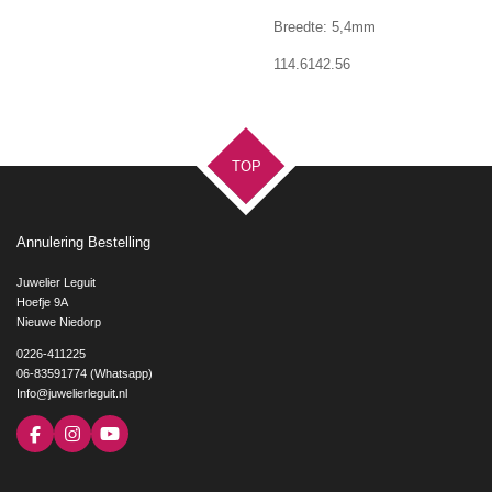
Breedte: 5,4mm
114.6142.56
TOP
Annulering Bestelling
Juwelier Leguit
Hoefje 9A
Nieuwe Niedorp
0226-411225
06-83591774 (Whatsapp)
Info@juwelierleguit.nl
F
I
Y
a
n
o
c
s
u
e
t
T