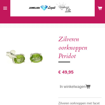
Ga
direct
naar
de
hoofdinhoud
Zilveren
oorknoppen
Peridot
€ 49,95
In winkelwagen
Zilveren oorknoppen met facet