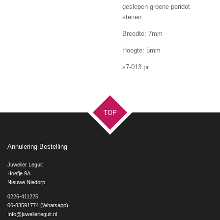
geslepen groene peridot
stenen.
Breedte: 7mm
Hoogte: 5mm
s7-013 pr
TOP
Annulering Bestelling
Juwelier Leguit
Hoefje 9A
Nieuwe Niedorp
0226-411225
06-83591774 (Whatsapp)
Info@juwelierleguit.nl