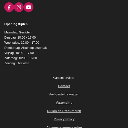
F
I
Y
a
n
o
c
s
u
e
t
T
Openingstijden
b
a
u
o
g
b
Maandag: Gesloten
o
r
e
Dinsdag: 10:00 - 17:00
k
a
Woensdag: 10:00 - 17:00
m
Donderdag: Alleen op afspraak
Vrijdag: 10:00 - 17:00
Zaterdag: 10:00 - 16:00
Zondag: Gesloten
Klantenservice:
Contact
Veel gestelde vragen
Verzending
Ruilen en Retourneren
Privacy Policy
Algemene voorwaarden