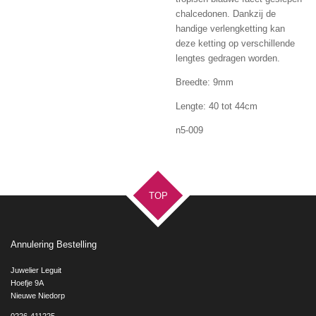
chalcedonen. Dankzij de
handige verlengketting kan
deze ketting op verschillende
lengtes gedragen worden.
Breedte: 9mm
Lengte: 40 tot 44cm
n5-009
TOP
Annulering Bestelling
Juwelier Leguit
Hoefje 9A
Nieuwe Niedorp