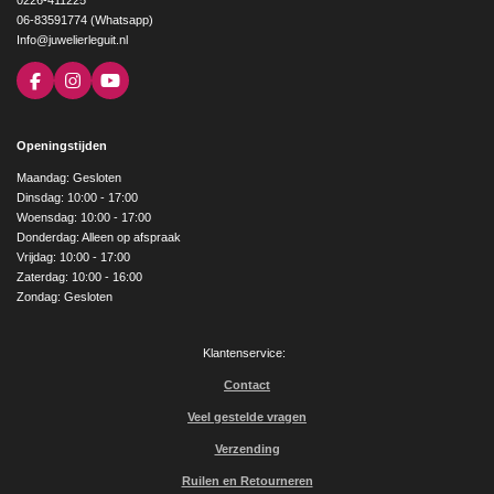
0226-411225
06-83591774 (Whatsapp)
Info@juwelierleguit.nl
F
I
Y
a
n
o
c
s
u
e
t
T
Openingstijden
b
a
u
o
g
b
Maandag: Gesloten
o
r
e
Dinsdag: 10:00 - 17:00
k
a
Woensdag: 10:00 - 17:00
m
Donderdag: Alleen op afspraak
Vrijdag: 10:00 - 17:00
Zaterdag: 10:00 - 16:00
Zondag: Gesloten
Klantenservice:
Contact
Veel gestelde vragen
Verzending
Ruilen en Retourneren