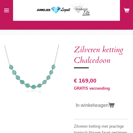
Ga
direct
naar
de
hoofdinhoud
Zilveren ketting
Chalcedoon
€ 169,00
GRATIS verzending
In winkelwagen
Zilveren ketting met prachige
tropisch blauwe facet geslepen