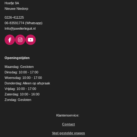
Hoefje 9A
Nieuwe Niedorp
0226-411225
06-83591774 (Whatsapp)
Info@juwelierleguit.nl
F
I
Y
a
n
o
c
s
u
e
t
T
Openingstijden
b
a
u
o
g
b
Maandag: Gesloten
o
r
e
Dinsdag: 10:00 - 17:00
k
a
Woensdag: 10:00 - 17:00
m
Donderdag: Alleen op afspraak
Vrijdag: 10:00 - 17:00
Zaterdag: 10:00 - 16:00
Zondag: Gesloten
Klantenservice:
Contact
Veel gestelde vragen