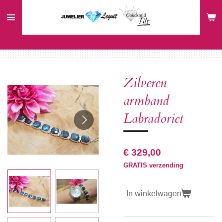
Ga
direct
naar
de
hoofdinhoud
Zilveren
armband
Labradoriet
€ 329,00
GRATIS verzending
In winkelwagen