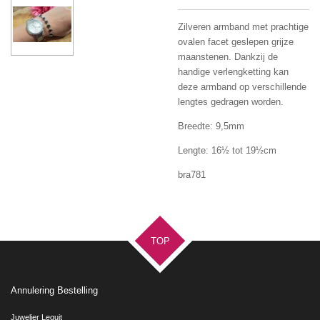
Zilveren armband met prachtige
ovalen facet geslepen grijze
maanstenen. Dankzij de
handige verlengketting kan
deze armband op verschillende
lengtes gedragen worden.
Breedte: 9,5mm
Lengte: 16
½
tot 19
½
cm
bra781
TOP
Annulering Bestelling
Juwelier Leguit