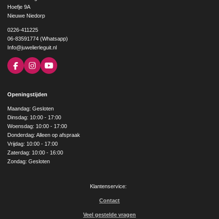
Hoefje 9A
Nieuwe Niedorp
0226-411225
06-83591774 (Whatsapp)
Info@juwelierleguit.nl
F
I
Y
a
n
o
c
s
u
e
t
T
Openingstijden
b
a
u
o
g
b
Maandag: Gesloten
o
r
e
Dinsdag: 10:00 - 17:00
k
a
Woensdag: 10:00 - 17:00
m
Donderdag: Alleen op afspraak
Vrijdag: 10:00 - 17:00
Zaterdag: 10:00 - 16:00
Zondag: Gesloten
Klantenservice:
Contact
Veel gestelde vragen