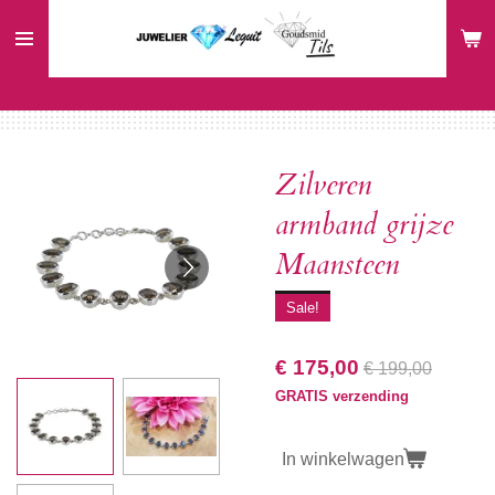
Ga
direct
naar
de
hoofdinhoud
Zilveren
armband grijze
Maansteen
Sale!
€ 175,00
€ 199,00
GRATIS verzending
In winkelwagen