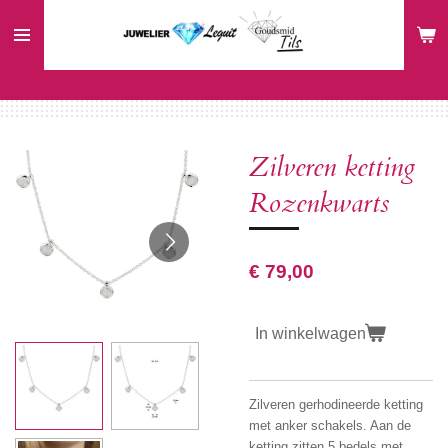
Ga
direct
naar
de
hoofdinhoud
Zilveren ketting
Rozenkwarts
€ 79,00
In winkelwagen
Zilveren gerhodineerde ketting
met anker schakels. Aan de
ketting zitten 5 bedels met