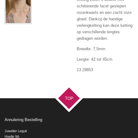
schitterende facet geslepen
rozenkwarts en een zacht roze
gloed. Dankzij de handige
verlengketting kan deze ketting
op verschillende lengtes
gedragen worden.
Breedte: 7,5mm
Lengte: 42 tot 45cm
13.29853
TOP
Annulering Bestelling
Juwelier Leguit
Hoefje 9A