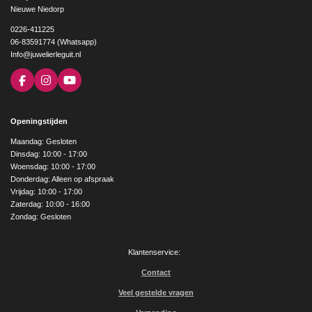
Nieuwe Niedorp
0226-411225
06-83591774 (Whatsapp)
Info@juwelierleguit.nl
F
I
Y
a
n
o
c
s
u
e
t
T
Openingstijden
b
a
u
o
g
b
Maandag: Gesloten
o
r
e
Dinsdag: 10:00 - 17:00
k
a
Woensdag: 10:00 - 17:00
m
Donderdag: Alleen op afspraak
Vrijdag: 10:00 - 17:00
Zaterdag: 10:00 - 16:00
Zondag: Gesloten
Klantenservice:
Contact
Veel gestelde vragen