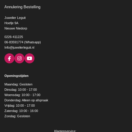
Annulering Bestelling
Juwelier Leguit
Hoefje 9A
Nieuwe Niedorp
0226-411225
06-83591774 (Whatsapp)
Info@juwelierleguit.nl
F
I
Y
a
n
o
c
s
u
e
t
T
Openingstijden
b
a
u
o
g
b
Maandag: Gesloten
o
r
e
Dinsdag: 10:00 - 17:00
k
a
Woensdag: 10:00 - 17:00
m
Donderdag: Alleen op afspraak
Vrijdag: 10:00 - 17:00
Zaterdag: 10:00 - 16:00
Zondag: Gesloten
Klantenservice: