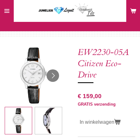
Ga
direct
naar
de
hoofdinhoud
EW2230-05A
Citizen Eco-
Drive
€ 159,00
GRATIS verzending
In winkelwagen