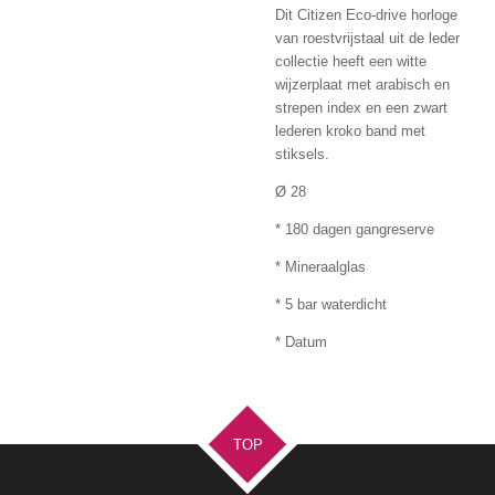
Dit Citizen Eco-drive horloge
van roestvrijstaal uit de leder
collectie heeft een witte
wijzerplaat met arabisch en
strepen index en een zwart
lederen kroko band met
stiksels.
Ø 28
* 180 dagen gangreserve
* Mineraalglas
* 5 bar waterdicht
* Datum
TOP