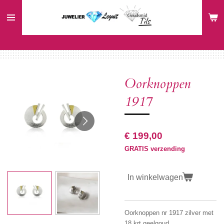
Ga
direct
naar
de
hoofdinhoud
Oorknoppen
1917
€ 199,00
GRATIS verzending
In winkelwagen
Oorknoppen nr 1917 zilver met
18 krt geelgoud