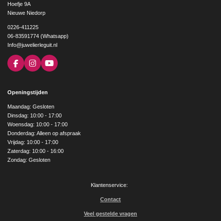
Hoefje 9A
Nieuwe Niedorp
0226-411225
06-83591774 (Whatsapp)
Info@juwelierleguit.nl
F
I
Y
a
n
o
c
s
u
e
t
T
Openingstijden
b
a
u
o
g
b
Maandag: Gesloten
o
r
e
Dinsdag: 10:00 - 17:00
k
a
Woensdag: 10:00 - 17:00
m
Donderdag: Alleen op afspraak
Vrijdag: 10:00 - 17:00
Zaterdag: 10:00 - 16:00
Zondag: Gesloten
Klantenservice:
Contact
Veel gestelde vragen