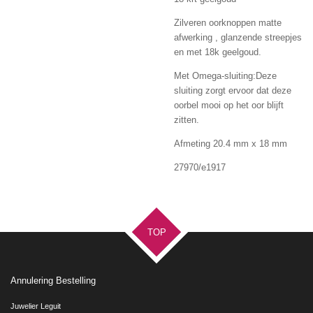
Zilveren oorknoppen matte
afwerking , glanzende streepjes
en met 18k geelgoud.
Met Omega-sluiting:
Deze
sluiting zorgt ervoor dat deze
oorbel mooi op het oor blijft
zitten.
Afmeting 20.4 mm x 18 mm
27970/e1917
TOP
Annulering Bestelling
Juwelier Leguit