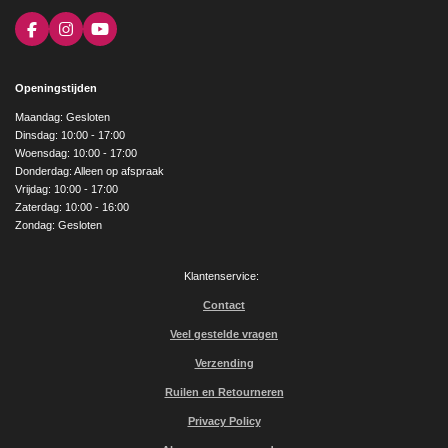
F
I
Y
a
n
o
c
s
u
e
t
T
Openingstijden
b
a
u
o
g
b
Maandag: Gesloten
o
r
e
Dinsdag: 10:00 - 17:00
k
a
Woensdag: 10:00 - 17:00
m
Donderdag: Alleen op afspraak
Vrijdag: 10:00 - 17:00
Zaterdag: 10:00 - 16:00
Zondag: Gesloten
Klantenservice:
Contact
Veel gestelde vragen
Verzending
Ruilen en Retourneren
Privacy Policy