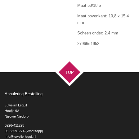
Maat 58/18.5
Maat bovenkant: 19,8 x 15.4
mm
Scheen onder: 2.4 mm
27966/r1952
TOP
Annulering Bestelling
Juwelier Leguit
Hoefje 9A
Nieuwe Niedorp
0226-411225
06-83591774 (Whatsapp)
Info@juwelierleguit.nl