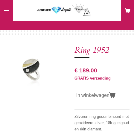
Ga
direct
naar
de
hoofdinhoud
Ring 1952
€ 189,00
GRATIS verzending
In winkelwagen
Zilveren ring gecombineerd met
geoxideerd zilver, 18k geelgoud
en één diamant.