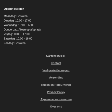
c
s
u
e
t
T
Openingstijden
b
a
u
o
g
b
Maandag: Gesloten
o
r
e
Dinsdag: 10:00 - 17:00
k
a
Woensdag: 10:00 - 17:00
m
Donderdag: Alleen op afspraak
Vrijdag: 10:00 - 17:00
Zaterdag: 10:00 - 16:00
Zondag: Gesloten
Klantenservice:
Contact
Veel gestelde vragen
Verzending
Ruilen en Retourneren
Privacy Policy
Algemene voorwaarden
Over ons