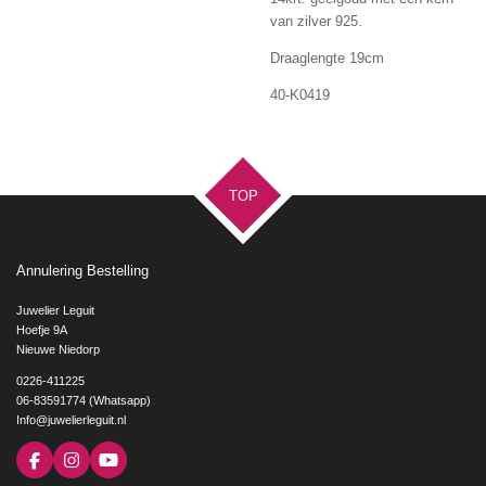
van zilver 925.
Draaglengte 19cm
40-K0419
TOP
Annulering Bestelling
Juwelier Leguit
Hoefje 9A
Nieuwe Niedorp
0226-411225
06-83591774 (Whatsapp)
Info@juwelierleguit.nl
F
I
Y
a
n
o