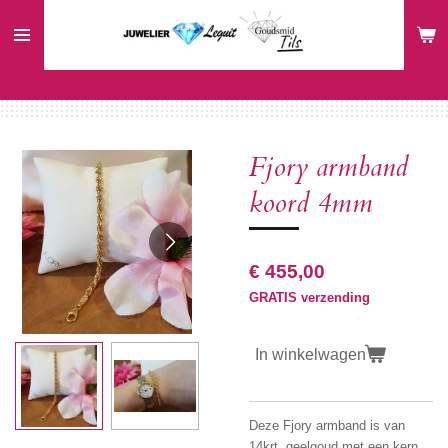
Ga
direct
naar
de
hoofdinhoud
Fjory armband
koord 4mm
€ 455,00
GRATIS verzending
In winkelwagen
Deze Fjory armband is van
14krt. geelgoud met een kern