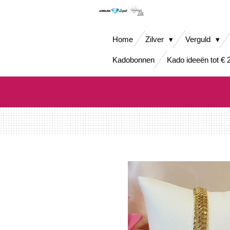
Ga
direct
naar
Home
Zilver
Verguld
de
hoofdinhoud
Kadobonnen
Kado ideeën tot € 2