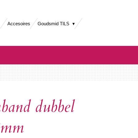
Accesoires
Goudsmid TILS
band dubbel
 8mm