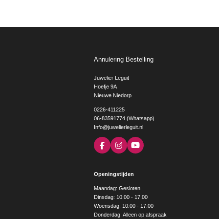
Annulering Bestelling
Juwelier Leguit
Hoefje 9A
Nieuwe Niedorp
0226-411225
06-83591774 (Whatsapp)
Info@juwelierleguit.nl
F
I
Y
a
n
o
c
s
u
e
t
T
Openingstijden
b
a
u
o
g
b
Maandag: Gesloten
o
r
e
Dinsdag: 10:00 - 17:00
k
a
Woensdag: 10:00 - 17:00
m
Donderdag: Alleen op afspraak