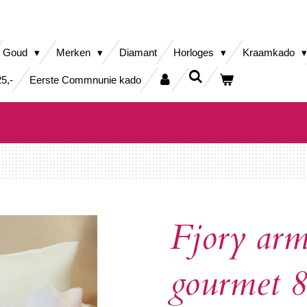
Goud
Merken
Diamant
Horloges
Kraamkado
5,-
Eerste Commnunie kado
Fjory arm
gourmet