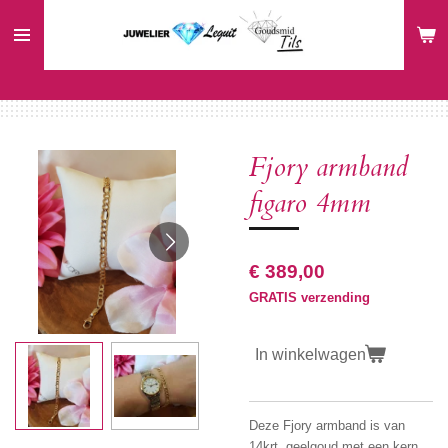
Ga
direct
naar
de
hoofdinhoud
Fjory armband
figaro 4mm
€ 389,00
GRATIS verzending
In winkelwagen
Deze Fjory armband is van
14krt. geelgoud met een kern