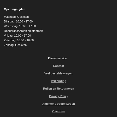
c
s
u
e
t
T
Openingstijden
b
a
u
o
g
b
Maandag: Gesloten
o
r
e
Dinsdag: 10:00 - 17:00
k
a
Woensdag: 10:00 - 17:00
m
Donderdag: Alleen op afspraak
Vrijdag: 10:00 - 17:00
Zaterdag: 10:00 - 16:00
Zondag: Gesloten
Klantenservice:
Contact
Veel gestelde vragen
Verzending
Ruilen en Retourneren
Privacy Policy
Algemene voorwaarden
Over ons