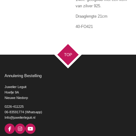
van zilver 925.
Draaglengte 21cm
40-FO421
TOP
Annulering Bestelling
Juwelier Leguit
Hoefje 9A
Nieuwe Niedorp
0226-411225
06-83591774 (Whatsapp)
Info@juwelierleguit.nl
F
I
Y
a
n
o