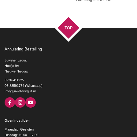
TOP
Annulering Bestelling
Juwelier Leguit
Hoefje 9A
Nieuwe Niedorp
0226-411225
06-83591774 (Whatsapp)
Info@juwelierleguit.nl
F
I
Y
a
n
o
c
s
u
e
t
T
Openingstijden
b
a
u
o
g
b
Maandag: Gesloten
o
r
e
Dinsdag: 10:00 - 17:00
k
a