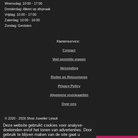
Woensdag: 10:00 - 17:00
m
Donderdag: Alleen op afspraak
Vrijdag: 10:00 - 17:00
Zaterdag: 10:00 - 16:00
Zondag: Gesloten
Klantenservice:
Contact
Veel gestelde vragen
Verzending
Ruilen en Retourneren
Privacy Policy
Algemene voorwaarden
Over ons
© 2020 - 2026 Shop Juwelier Leguit
Powered by
JouwWeb
Deze website gebruikt cookies voor analyse-
doeleinden en/of het tonen van advertenties. Door
gebruik te blijven maken van de site gaat u