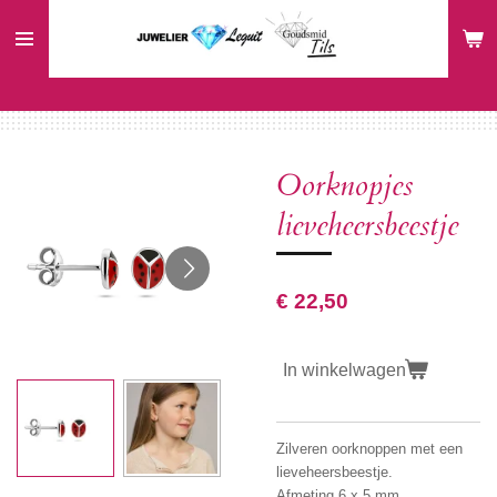
Ga
direct
naar
de
hoofdinhoud
Oorknopjes
lieveheersbeestje
€ 22,50
In winkelwagen
Zilveren oorknoppen met een
lieveheersbeestje.
Afmeting 6 x 5 mm.