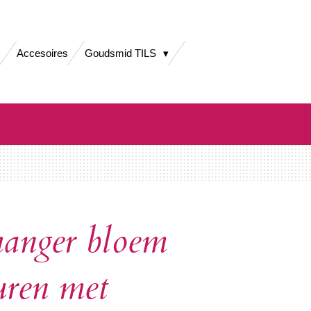
Accesoires
Goudsmid TILS
hanger bloem
uren met