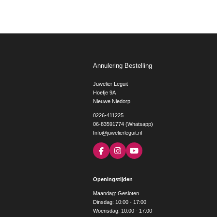
Annulering Bestelling
Juwelier Leguit
Hoefje 9A
Nieuwe Niedorp
0226-411225
06-83591774 (Whatsapp)
Info@juwelierleguit.nl
F
I
Y
a
n
o
c
s
u
e
t
T
Openingstijden
b
a
u
o
g
b
Maandag: Gesloten
o
r
e
Dinsdag: 10:00 - 17:00
k
a
Woensdag: 10:00 - 17:00
m