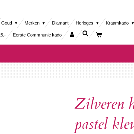
Goud
Merken
Diamant
Horloges
Kraamkado
5,-
Eerste Commnunie kado
Zilveren 
pastel kle