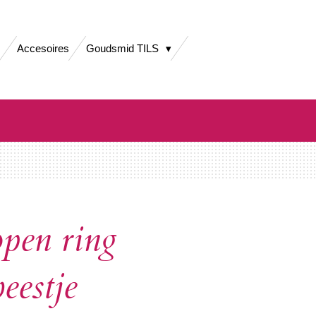
Accesoires
Goudsmid TILS
open ring
beestje