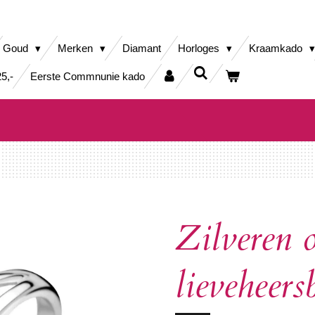
Goud
Merken
Diamant
Horloges
Kraamkado
5,-
Eerste Commnunie kado
Zilveren 
lieveheers