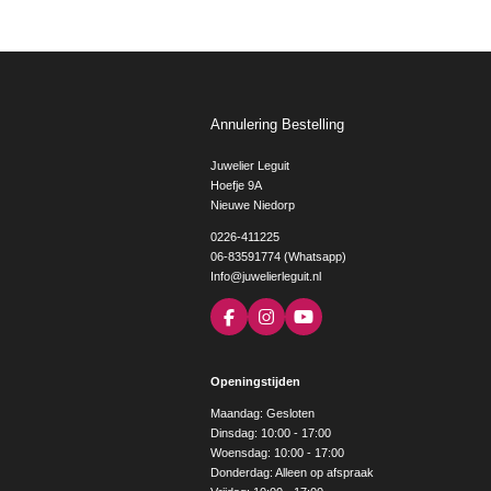
Annulering Bestelling
Juwelier Leguit
Hoefje 9A
Nieuwe Niedorp
0226-411225
06-83591774 (Whatsapp)
Info@juwelierleguit.nl
F
I
Y
a
n
o
c
s
u
e
t
T
Openingstijden
b
a
u
o
g
b
Maandag: Gesloten
o
r
e
Dinsdag: 10:00 - 17:00
k
a
Woensdag: 10:00 - 17:00
m
Donderdag: Alleen op afspraak