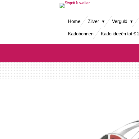
Ga
direct
naar
Home
Zilver
Verguld
de
hoofdinhoud
Kadobonnen
Kado ideeën tot € 2