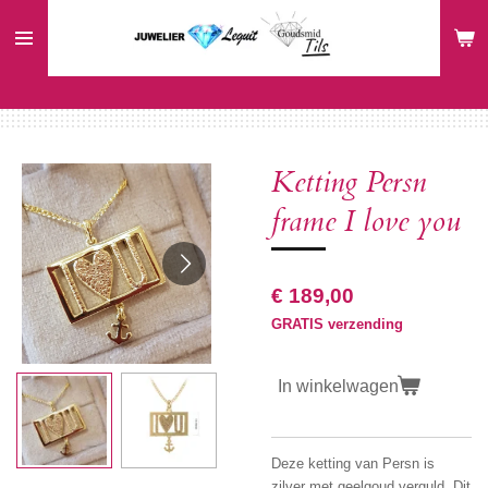
Ga
direct
naar
de
hoofdinhoud
Ketting Persn
frame I love you
€ 189,00
GRATIS verzending
In winkelwagen
Deze ketting van Persn is
zilver met geelgoud verguld. Dit