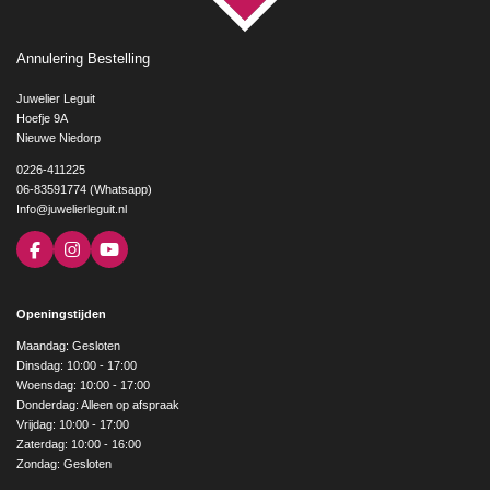
Annulering Bestelling
Juwelier Leguit
Hoefje 9A
Nieuwe Niedorp
0226-411225
06-83591774 (Whatsapp)
Info@juwelierleguit.nl
F
I
Y
a
n
o
c
s
u
e
t
T
Openingstijden
b
a
u
o
g
b
Maandag: Gesloten
o
r
e
Dinsdag: 10:00 - 17:00
k
a
Woensdag: 10:00 - 17:00
m
Donderdag: Alleen op afspraak
Vrijdag: 10:00 - 17:00
Zaterdag: 10:00 - 16:00
Zondag: Gesloten