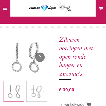
Ga
direct
naar
de
hoofdinhoud
Zilveren
oorringen met
open ronde
hanger en
zirconia's
€ 39,00
In winkelwagen