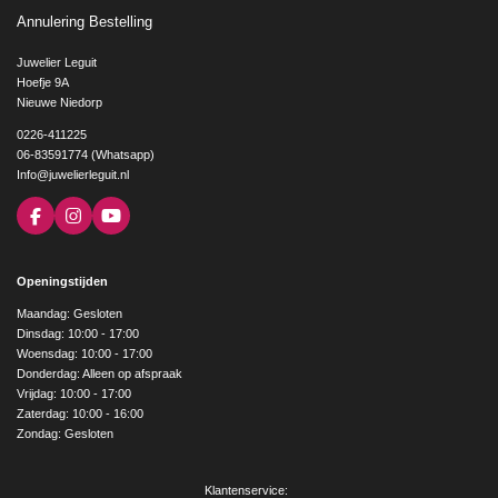
Annulering Bestelling
Juwelier Leguit
Hoefje 9A
Nieuwe Niedorp
0226-411225
06-83591774 (Whatsapp)
Info@juwelierleguit.nl
F
I
Y
a
n
o
c
s
u
e
t
T
Openingstijden
b
a
u
o
g
b
Maandag: Gesloten
o
r
e
Dinsdag: 10:00 - 17:00
k
a
Woensdag: 10:00 - 17:00
m
Donderdag: Alleen op afspraak
Vrijdag: 10:00 - 17:00
Zaterdag: 10:00 - 16:00
Zondag: Gesloten
Klantenservice: