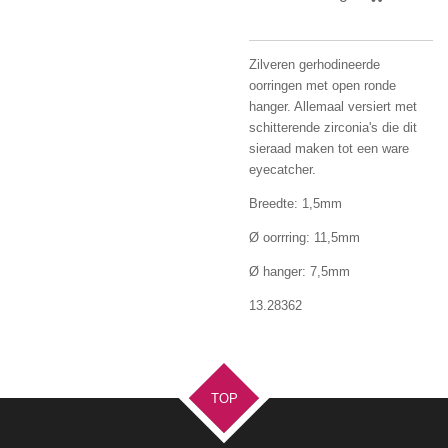
Zilveren gerhodineerde
oorringen met open ronde
hanger. Allemaal versiert met
schitterende zirconia's die dit
sieraad maken tot een ware
eyecatcher.
Breedte: 1,5mm
Ø oorrring: 11,5mm
Ø hanger: 7,5mm
13.28362
TOP