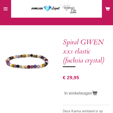
Ga
direct
naar
de
hoofdinhoud
Spiral GWEN
xxs elastic
(fuchsia crystal)
€ 29,95
In winkelwagen
Deze Karma armband is op