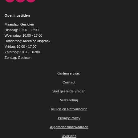
a
n
o
c
s
u
e
t
T
Openingstijden
b
a
u
o
g
b
Maandag: Gesloten
o
r
e
Dinsdag: 10:00 - 17:00
k
a
Woensdag: 10:00 - 17:00
m
Donderdag: Alleen op afspraak
Vrijdag: 10:00 - 17:00
Zaterdag: 10:00 - 16:00
Zondag: Gesloten
Klantenservice:
Contact
Veel gestelde vragen
Verzending
Ruilen en Retourneren
Privacy Policy
Algemene voorwaarden
Over ons