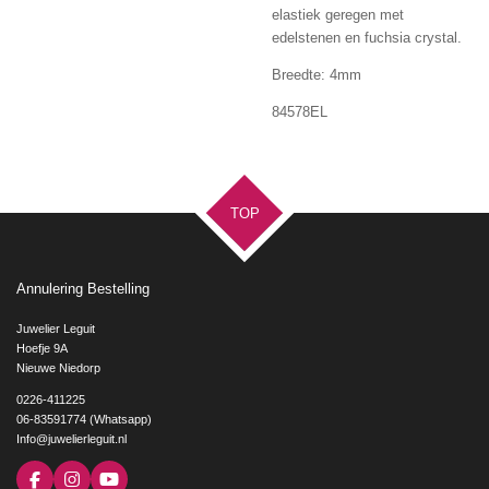
elastiek geregen met
edelstenen en fuchsia crystal.
Breedte: 4mm
84578EL
TOP
Annulering Bestelling
Juwelier Leguit
Hoefje 9A
Nieuwe Niedorp
0226-411225
06-83591774 (Whatsapp)
Info@juwelierleguit.nl
F
I
Y