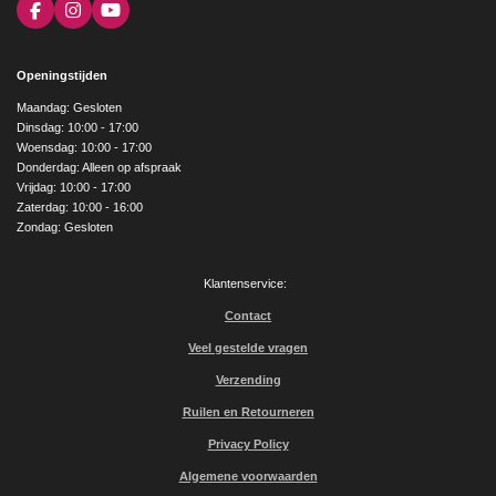
F
I
Y
a
n
o
c
s
u
e
t
T
Openingstijden
b
a
u
o
g
b
Maandag: Gesloten
o
r
e
Dinsdag: 10:00 - 17:00
k
a
Woensdag: 10:00 - 17:00
m
Donderdag: Alleen op afspraak
Vrijdag: 10:00 - 17:00
Zaterdag: 10:00 - 16:00
Zondag: Gesloten
Klantenservice:
Contact
Veel gestelde vragen
Verzending
Ruilen en Retourneren
Privacy Policy
Algemene voorwaarden