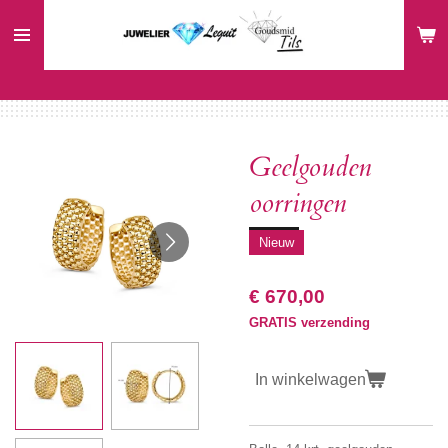
Ga
direct
naar
de
hoofdinhoud
Geelgouden
oorringen
Nieuw
€ 670,00
GRATIS verzending
In winkelwagen