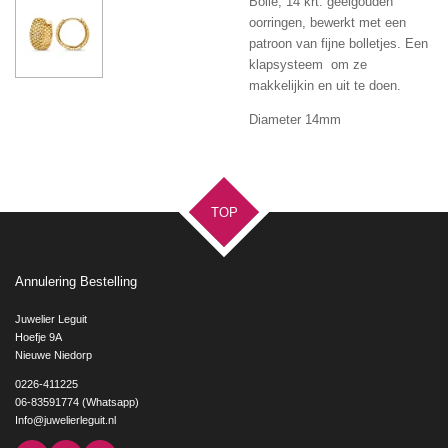
Bolle, 14 krt. geelgouden
oorringen, bewerkt met een
patroon van fijne bolletjes. Een
klapsysteem om ze
makkelijkin en uit te doen.
Diameter 14mm
TOP
Annulering Bestelling
Juwelier Leguit
Hoefje 9A
Nieuwe Niedorp
0226-411225
06-83591774 (Whatsapp)
Info@juwelierleguit.nl