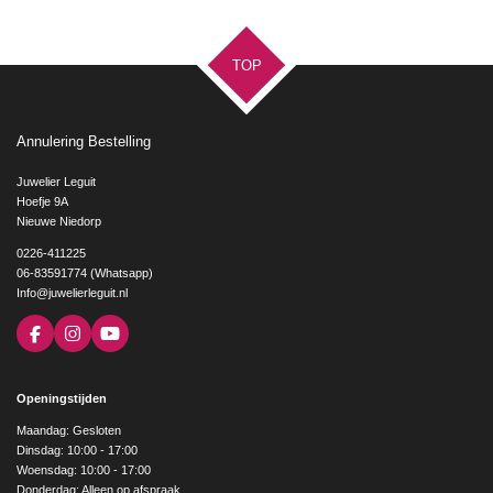
TOP
Annulering Bestelling
Juwelier Leguit
Hoefje 9A
Nieuwe Niedorp
0226-411225
06-83591774 (Whatsapp)
Info@juwelierleguit.nl
F
I
Y
a
n
o
c
s
u
e
t
T
Openingstijden
b
a
u
o
g
b
Maandag: Gesloten
o
r
e
Dinsdag: 10:00 - 17:00
k
a
Woensdag: 10:00 - 17:00
m
Donderdag: Alleen op afspraak