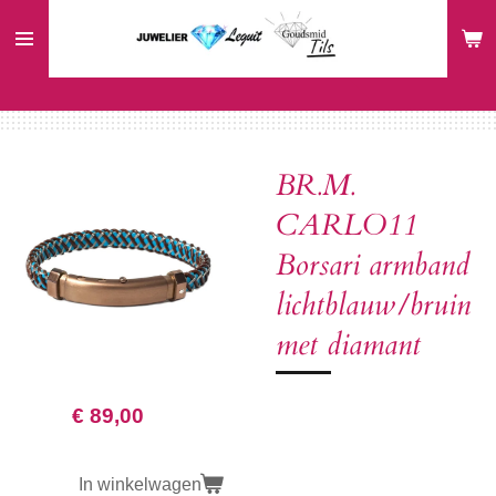
Ga
direct
naar
de
hoofdinhoud
BR.M.
CARLO11
Borsari armband
lichtblauw/bruin
met diamant
€ 89,00
In winkelwagen