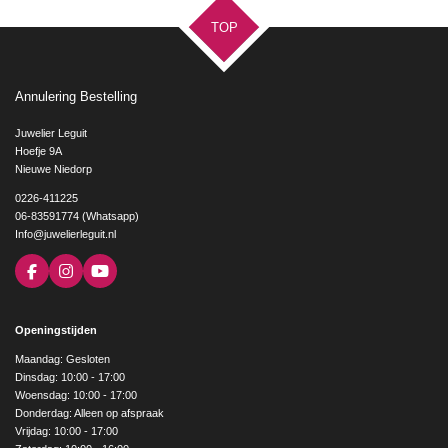
TOP
Annulering Bestelling
Juwelier Leguit
Hoefje 9A
Nieuwe Niedorp
0226-411225
06-83591774 (Whatsapp)
Info@juwelierleguit.nl
F
I
Y
a
n
o
c
s
u
e
t
T
Openingstijden
b
a
u
o
g
b
Maandag: Gesloten
o
r
e
Dinsdag: 10:00 - 17:00
k
a
Woensdag: 10:00 - 17:00
m
Donderdag: Alleen op afspraak
Vrijdag: 10:00 - 17:00