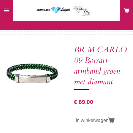
Ga
direct
naar
de
hoofdinhoud
BR M CARLO
09 Borsari
armband groen
met diamant
€ 89,00
In winkelwagen