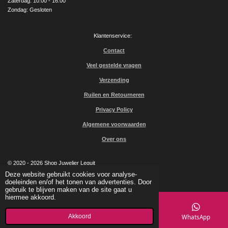
Zaterdag: 10:00 - 16:00
Zondag: Gesloten
Klantenservice:
Contact
Veel gestelde vragen
Verzending
Ruilen en Retourneren
Privacy Policy
Algemene voorwaarden
Over ons
© 2020 - 2026 Shop Juwelier Leguit
Powered by
JouwWeb
Deze website gebruikt cookies voor analyse-
doeleinden en/of het tonen van advertenties. Door
gebruik te blijven maken van de site gaat u
hiermee akkoord.
Akkoord
E-mailadres
Kaart
Facebook
WhatsApp