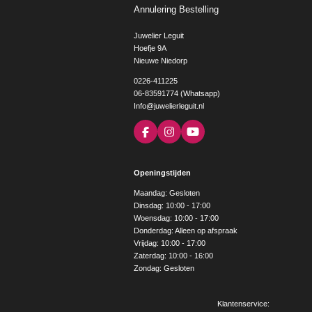
Annulering Bestelling
Juwelier Leguit
Hoefje 9A
Nieuwe Niedorp
0226-411225
06-83591774 (Whatsapp)
Info@juwelierleguit.nl
F
I
Y
a
n
o
c
s
u
e
t
T
Openingstijden
b
a
u
o
g
b
Maandag: Gesloten
o
r
e
Dinsdag: 10:00 - 17:00
k
a
Woensdag: 10:00 - 17:00
m
Donderdag: Alleen op afspraak
Vrijdag: 10:00 - 17:00
Zaterdag: 10:00 - 16:00
Zondag: Gesloten
Klantenservice: