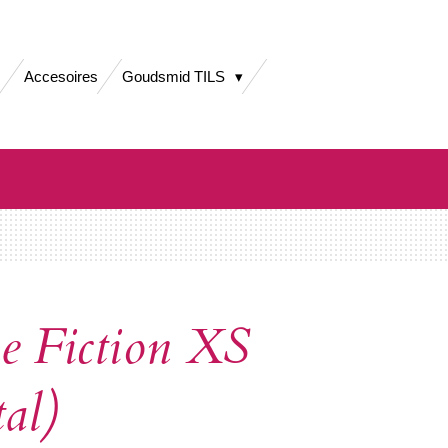
Accesoires
Goudsmid TILS
ne Fiction XS
tal)