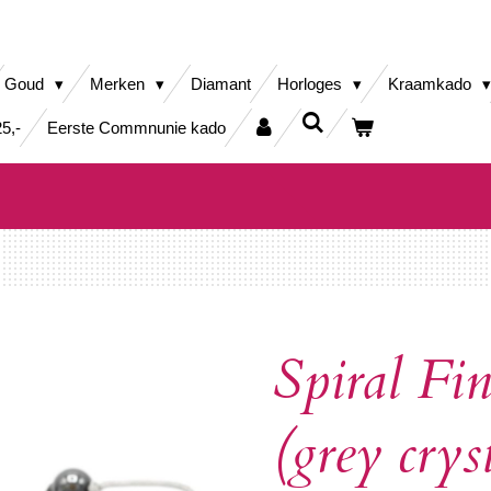
Goud
Merken
Diamant
Horloges
Kraamkado
5,-
Eerste Commnunie kado
Spiral Fi
(grey crys