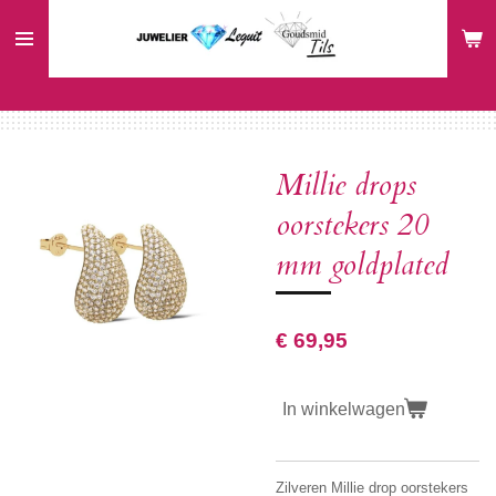
Ga
direct
naar
de
hoofdinhoud
Millie drops
oorstekers 20
mm goldplated
€ 69,95
In winkelwagen
Zilveren Millie drop oorstekers