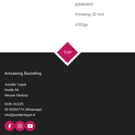
goldplated
Afmeting 20 mm
x162gp
TOP
Annulering Bestelling
Juwelier Leguit
Hoefje 9A
Nieuwe Niedorp
0226-411225
06-83591774 (Whatsapp)
Info@juwelierleguit.nl
F
I
Y
a
n
o