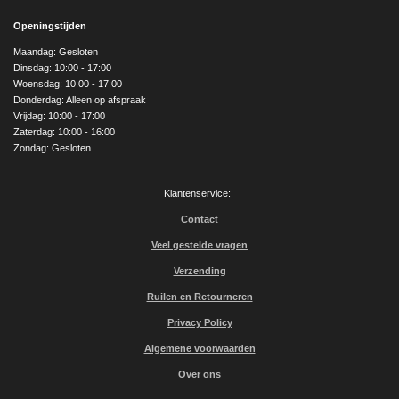
c
s
u
e
t
T
Openingstijden
b
a
u
o
g
b
Maandag: Gesloten
o
r
e
Dinsdag: 10:00 - 17:00
k
a
Woensdag: 10:00 - 17:00
m
Donderdag: Alleen op afspraak
Vrijdag: 10:00 - 17:00
Zaterdag: 10:00 - 16:00
Zondag: Gesloten
Klantenservice:
Contact
Veel gestelde vragen
Verzending
Ruilen en Retourneren
Privacy Policy
Algemene voorwaarden
Over ons