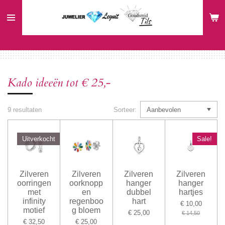
Ga
direct
naar
de
hoofdinhoud
Kado ideeën tot € 25,-
9 resultaten
Sorteer:
Uitverkocht
Sale!
Zilveren
Zilveren
Zilveren
Zilveren
oorringen
oorknopp
hanger
hanger
met
en
dubbel
hartjes
infinity
regenboo
hart
€ 10,00
motief
g bloem
€ 25,00
€ 14,50
€ 32,50
€ 25,00