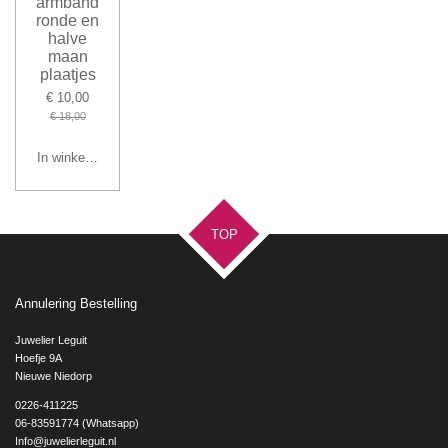
armband
ronde en
halve
maan
plaatjes
€ 10,00
€ 18,00
In winkelwagen
TOP
Annulering Bestelling
Juwelier Leguit
Hoefje 9A
Nieuwe Niedorp
0226-411225
06-83591774 (Whatsapp)
Info@juwelierleguit.nl