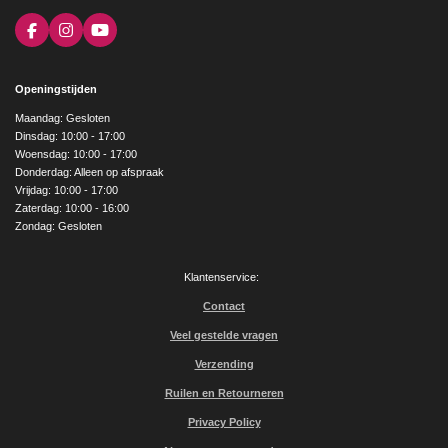
F
I
Y
a
n
o
c
s
u
e
t
T
Openingstijden
b
a
u
o
g
b
Maandag: Gesloten
o
r
e
Dinsdag: 10:00 - 17:00
k
a
Woensdag: 10:00 - 17:00
m
Donderdag: Alleen op afspraak
Vrijdag: 10:00 - 17:00
Zaterdag: 10:00 - 16:00
Zondag: Gesloten
Klantenservice:
Contact
Veel gestelde vragen
Verzending
Ruilen en Retourneren
Privacy Policy