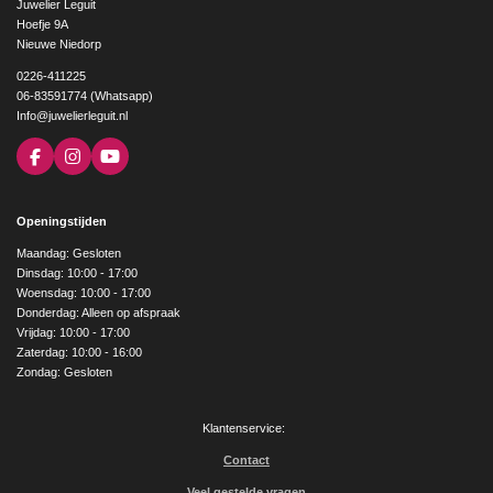
Juwelier Leguit
Hoefje 9A
Nieuwe Niedorp
0226-411225
06-83591774 (Whatsapp)
Info@juwelierleguit.nl
F
I
Y
a
n
o
c
s
u
e
t
T
Openingstijden
b
a
u
o
g
b
Maandag: Gesloten
o
r
e
Dinsdag: 10:00 - 17:00
k
a
Woensdag: 10:00 - 17:00
m
Donderdag: Alleen op afspraak
Vrijdag: 10:00 - 17:00
Zaterdag: 10:00 - 16:00
Zondag: Gesloten
Klantenservice:
Contact
Veel gestelde vragen