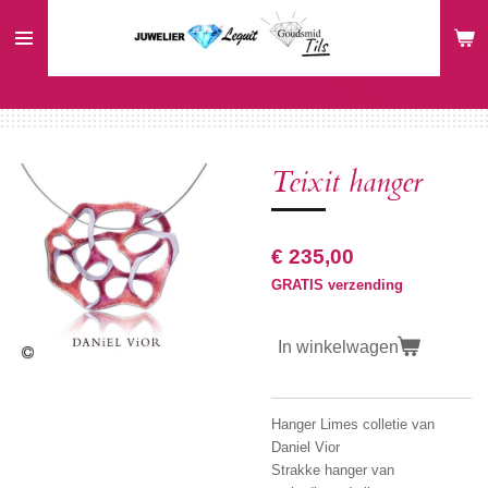
Ga
direct
naar
de
hoofdinhoud
Teixit hanger
€ 235,00
GRATIS verzending
In winkelwagen
Hanger Limes colletie van
Daniel Vior
Strakke hanger van