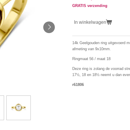
GRATIS verzending
In winkelwagen
14k Geelgouden ring uitgevoerd me
afmeting van 9x10mm.
Ringmaat 56 / maat 18
Deze ring is zolang de voorrad str
17½, 18 en 18½ neemt u dan even
r61806