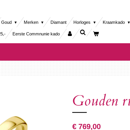
Goud
Merken
Diamant
Horloges
Kraamkado
5,-
Eerste Commnunie kado
Gouden ri
€ 769,00