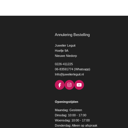
Annulering Bestelling
Juwelier Leguit
Hoefje 9A
Nieuwe Niedorp
0226-411225
06-83591774 (Whatsapp)
Info@juwelierleguit.nl
F
I
Y
a
n
o
c
s
u
e
t
T
Openingstijden
b
a
u
o
g
b
Maandag: Gesloten
o
r
e
Dinsdag: 10:00 - 17:00
k
a
Woensdag: 10:00 - 17:00
m
Donderdag: Alleen op afspraak