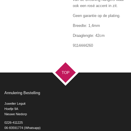
ook een rosé accent in zit.
Geen garantie op de plating.
Breedte: 1,4mm
Draaglengte: 42cm
9114444260
TOP
Annulering Bestelling
Juwelier Leguit
Hoefje 9A
Nieuwe Niedorp
0226-411225
06-83591774 (Whatsapp)