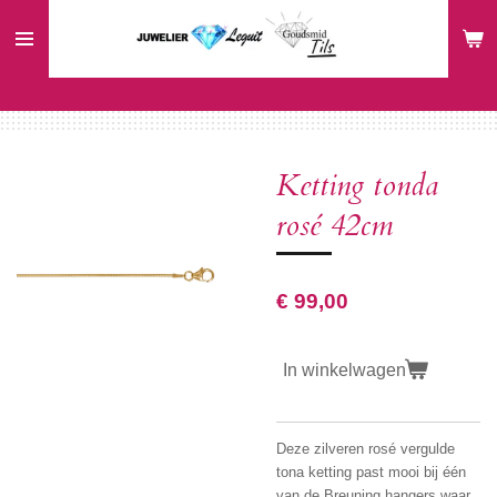
Ga
direct
naar
de
hoofdinhoud
Ketting tonda
rosé 42cm
€ 99,00
In winkelwagen
Deze zilveren rosé vergulde
tona ketting past mooi bij één
van de Breuning hangers waar