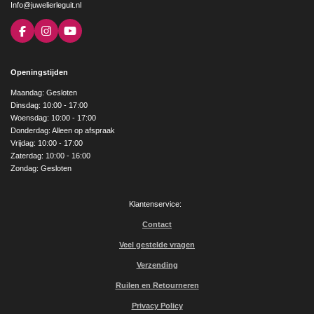
Info@juwelierleguit.nl
F
I
Y
a
n
o
c
s
u
e
t
T
Openingstijden
b
a
u
o
g
b
Maandag: Gesloten
o
r
e
Dinsdag: 10:00 - 17:00
k
a
Woensdag: 10:00 - 17:00
m
Donderdag: Alleen op afspraak
Vrijdag: 10:00 - 17:00
Zaterdag: 10:00 - 16:00
Zondag: Gesloten
Klantenservice:
Contact
Veel gestelde vragen
Verzending
Ruilen en Retourneren
Privacy Policy