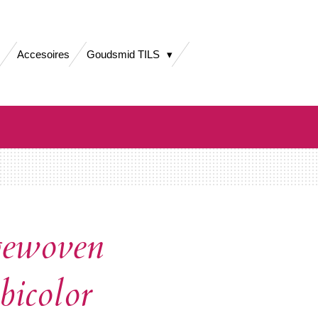
Accesoires
Goudsmid TILS
gewoven
bicolor