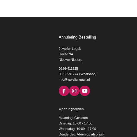
Annulering Bestelling
Juwelier Leguit
Hoefje 9A
Nieuwe Niedorp
0226-411225
06-83591774 (Whatsapp)
Info@juwelierleguit.nl
F
I
Y
a
n
o
c
s
u
e
t
T
Openingstijden
b
a
u
o
g
b
Maandag: Gesloten
o
r
e
Dinsdag: 10:00 - 17:00
k
a
Woensdag: 10:00 - 17:00
m
Donderdag: Alleen op afspraak