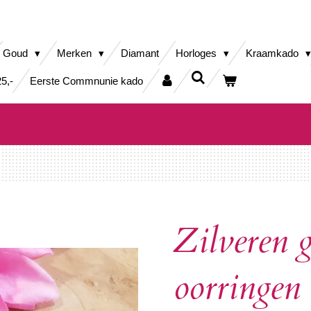
Goud
Merken
Diamant
Horloges
Kraamkado
5,-
Eerste Commnunie kado
Zilveren 
oorringen 