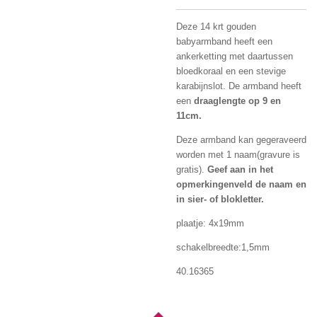
Deze 14 krt gouden
babyarmband heeft een
ankerketting met daartussen
bloedkoraal en een stevige
karabijnslot. De armband heeft
een
draaglengte op 9 en
11cm.
Deze armband kan gegeraveerd
worden met 1 naam(gravure is
gratis).
Geef aan in het
opmerkingenveld de naam en
in sier- of blokletter.
plaatje: 4x19mm
schakelbreedte:1,5mm
40.16365