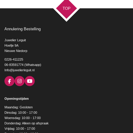
TOP
Annulering Bestelling
Juwelier Leguit
Hoefje 9A
Nieuwe Niedorp
0226-411225
06-83591774 (Whatsapp)
Info@juwelierleguit.nl
F
I
Y
a
n
o
c
s
u
e
t
T
Openingstijden
b
a
u
o
g
b
Maandag: Gesloten
o
r
e
Dinsdag: 10:00 - 17:00
k
a
Woensdag: 10:00 - 17:00
m
Donderdag: Alleen op afspraak
Vrijdag: 10:00 - 17:00