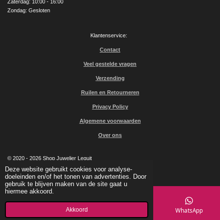
Zaterdag: 10:00 - 16:00
Zondag: Gesloten
Klantenservice:
Contact
Veel gestelde vragen
Verzending
Ruilen en Retourneren
Privacy Policy
Algemene voorwaarden
Over ons
© 2020 - 2026 Shop Juwelier Leguit
Powered by
JouwWeb
Deze website gebruikt cookies voor analyse-
doeleinden en/of het tonen van advertenties. Door
gebruik te blijven maken van de site gaat u
hiermee akkoord.
Akkoord
E-mailadres
Kaart
Facebook
WhatsApp