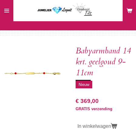
Ga
direct
naar
de
hoofdinhoud
Babyarmband 14
krt. geelgoud 9-
11cm
Nieuw
€ 369,00
GRATIS verzending
In winkelwagen