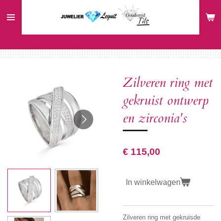
Ga
direct
naar
de
hoofdinhoud
Zilveren ring met
gekruist ontwerp
en zirconia's
€ 115,00
In winkelwagen
Zilveren ring met gekruisde