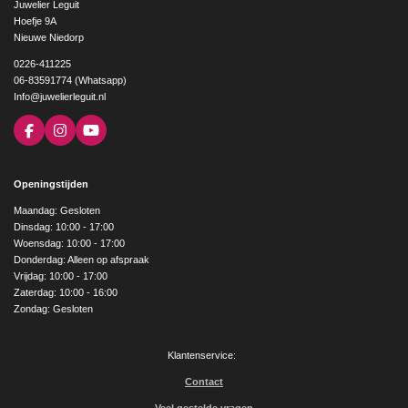
Juwelier Leguit
Hoefje 9A
Nieuwe Niedorp
0226-411225
06-83591774 (Whatsapp)
Info@juwelierleguit.nl
F
I
Y
a
n
o
c
s
u
e
t
T
Openingstijden
b
a
u
o
g
b
Maandag: Gesloten
o
r
e
Dinsdag: 10:00 - 17:00
k
a
Woensdag: 10:00 - 17:00
m
Donderdag: Alleen op afspraak
Vrijdag: 10:00 - 17:00
Zaterdag: 10:00 - 16:00
Zondag: Gesloten
Klantenservice:
Contact