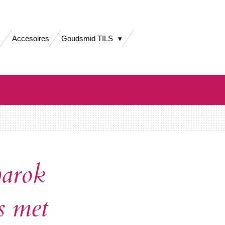
Accesoires
Goudsmid TILS
barok
s met