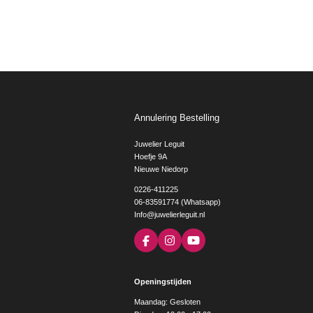
Annulering Bestelling
Juwelier Leguit
Hoefje 9A
Nieuwe Niedorp
0226-411225
06-83591774 (Whatsapp)
Info@juwelierleguit.nl
F
I
Y
a
n
o
c
s
u
e
t
T
Openingstijden
b
a
u
o
g
b
Maandag: Gesloten
o
r
e