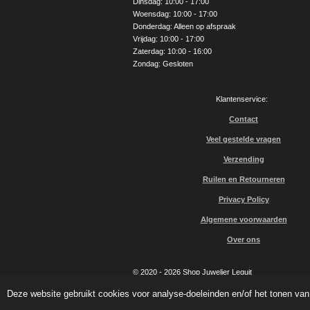
Dinsdag: 10:00 - 17:00
k
a
Woensdag: 10:00 - 17:00
m
Donderdag: Alleen op afspraak
Vrijdag: 10:00 - 17:00
Zaterdag: 10:00 - 16:00
Zondag: Gesloten
Klantenservice:
Contact
Veel gestelde vragen
Verzending
Ruilen en Retourneren
Privacy Policy
Algemene voorwaarden
Over ons
© 2020 - 2026 Shop Juwelier Leguit
Deze website gebruikt cookies voor analyse-doeleinden en/of het tonen van 