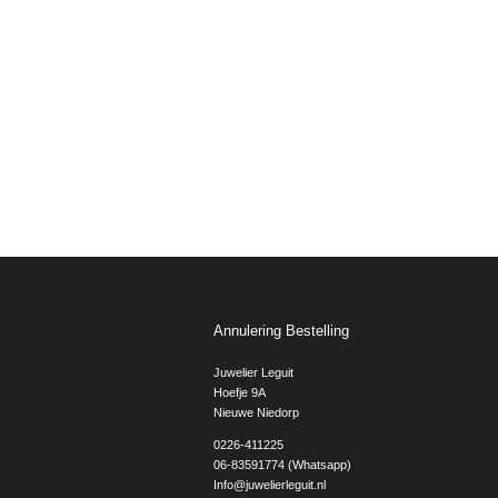
Annulering Bestelling
Juwelier Leguit
Hoefje 9A
Nieuwe Niedorp
0226-411225
06-83591774 (Whatsapp)
Info@juwelierleguit.nl