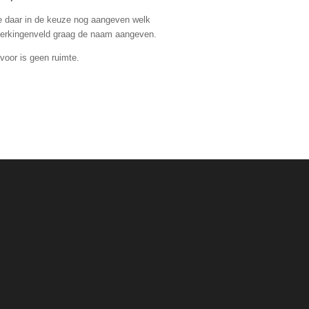
e daar in de keuze nog aangeven welk
pmerkingenveld graag de naam aangeven.
rvoor is geen ruimte.