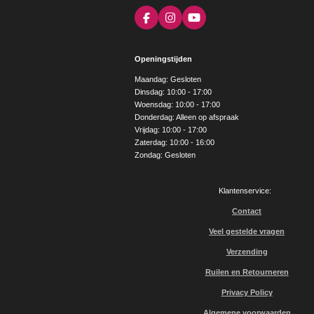
F
I
Y
a
n
o
c
s
u
e
t
T
Openingstijden
b
a
u
o
g
b
Maandag: Gesloten
o
r
e
Dinsdag: 10:00 - 17:00
k
a
Woensdag: 10:00 - 17:00
m
Donderdag: Alleen op afspraak
Vrijdag: 10:00 - 17:00
Zaterdag: 10:00 - 16:00
Zondag: Gesloten
Klantenservice:
Contact
Veel gestelde vragen
Verzending
Ruilen en Retourneren
Privacy Policy
Algemene voorwaarden