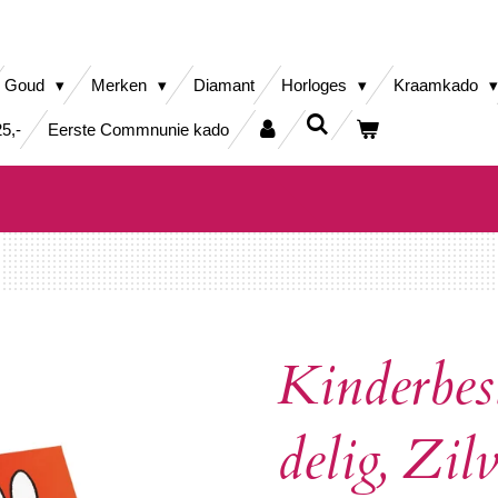
Goud
Merken
Diamant
Horloges
Kraamkado
5,-
Eerste Commnunie kado
Kinderbes
delig, Zil