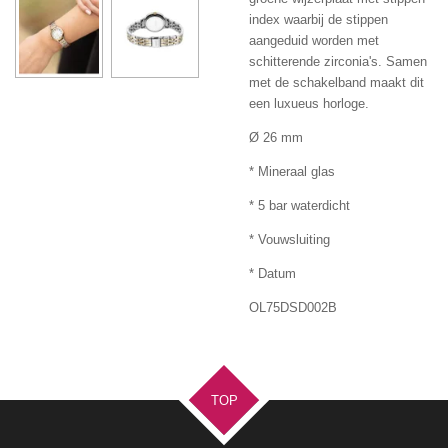
index waarbij de stippen
aangeduid worden met
schitterende zirconia's. Samen
met de schakelband maakt dit
een luxueus horloge.
Ø 26 mm
* Mineraal glas
* 5 bar waterdicht
* Vouwsluiting
* Datum
OL75DSD002B
TOP