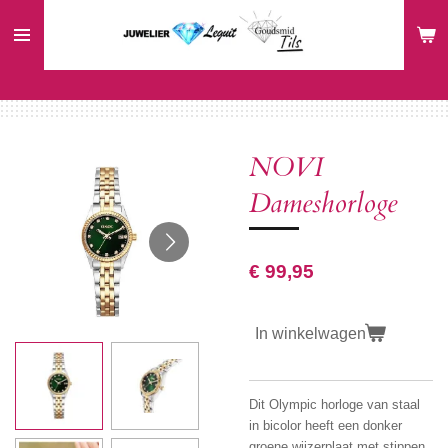
Ga
direct
naar
de
hoofdinhoud
NOVI
Dameshorloge
€ 99,95
In winkelwagen
Dit Olympic horloge van staal
in bicolor heeft een donker
groene wijzerplaat met stippen