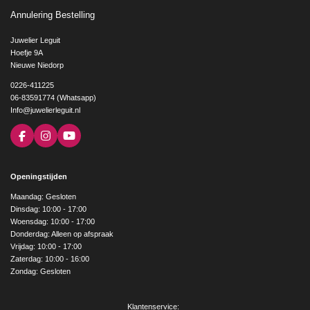
Annulering Bestelling
Juwelier Leguit
Hoefje 9A
Nieuwe Niedorp
0226-411225
06-83591774 (Whatsapp)
Info@juwelierleguit.nl
F
I
Y
a
n
o
c
s
u
e
t
T
Openingstijden
b
a
u
o
g
b
Maandag: Gesloten
o
r
e
Dinsdag: 10:00 - 17:00
k
a
Woensdag: 10:00 - 17:00
m
Donderdag: Alleen op afspraak
Vrijdag: 10:00 - 17:00
Zaterdag: 10:00 - 16:00
Zondag: Gesloten
Klantenservice: