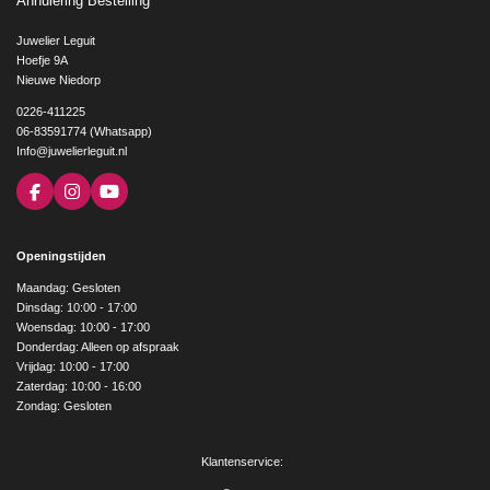
Annulering Bestelling
Juwelier Leguit
Hoefje 9A
Nieuwe Niedorp
0226-411225
06-83591774 (Whatsapp)
Info@juwelierleguit.nl
F
I
Y
a
n
o
c
s
u
e
t
T
Openingstijden
b
a
u
o
g
b
Maandag: Gesloten
o
r
e
Dinsdag: 10:00 - 17:00
k
a
Woensdag: 10:00 - 17:00
m
Donderdag: Alleen op afspraak
Vrijdag: 10:00 - 17:00
Zaterdag: 10:00 - 16:00
Zondag: Gesloten
Klantenservice: