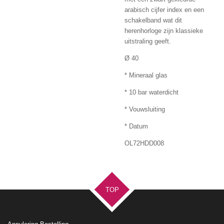
arabisch cijfer index en een
schakelband wat dit
herenhorloge zijn klassieke
uitstraling geeft.
Ø 40
* Mineraal glas
* 10 bar waterdicht
* Vouwsluiting
* Datum
OL72HDD008
TOP