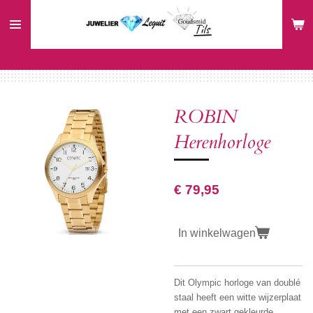
Ga
direct
naar
de
hoofdinhoud
ROBIN
Herenhorloge
€ 79,95
In winkelwagen
Dit Olympic horloge van doublé
staal heeft een witte wijzerplaat
met een zwart gekleurde