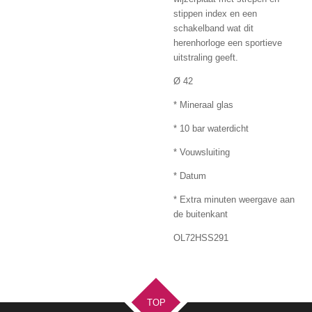
stippen index en een
schakelband wat dit
herenhorloge een sportieve
uitstraling geeft.
Ø 42
* Mineraal glas
* 10 bar waterdicht
* Vouwsluiting
* Datum
* Extra minuten weergave aan
de buitenkant
OL72HSS291
TOP