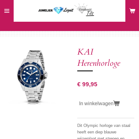
Ga
direct
naar
de
hoofdinhoud
KAI
Herenhorloge
€ 99,95
In winkelwagen
Dit Olympic horloge van staal
heeft een diep blauwe
wijzerplaat met strepen en