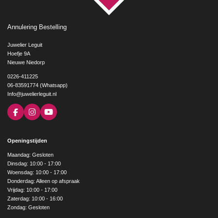
Annulering Bestelling
Juwelier Leguit
Hoefje 9A
Nieuwe Niedorp
0226-411225
06-83591774 (Whatsapp)
Info@juwelierleguit.nl
F
I
Y
a
n
o
c
s
u
e
t
T
Openingstijden
b
a
u
o
g
b
Maandag: Gesloten
o
r
e
Dinsdag: 10:00 - 17:00
k
a
Woensdag: 10:00 - 17:00
m
Donderdag: Alleen op afspraak
Vrijdag: 10:00 - 17:00
Zaterdag: 10:00 - 16:00
Zondag: Gesloten