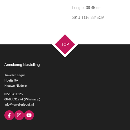
Lengte 38-45 cm
SKU
T116 3845CM
TOP
Annulering Bestelling
Juwelier Leguit
Hoefje 9A
Nieuwe Niedorp
0226-411225
06-83591774 (Whatsapp)
Info@juwelierleguit.nl
F
I
Y
a
n
o
c
s
u