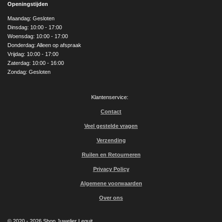
e
t
T
Openingstijden
b
a
u
o
g
b
Maandag: Gesloten
o
r
e
Dinsdag: 10:00 - 17:00
k
a
Woensdag: 10:00 - 17:00
m
Donderdag: Alleen op afspraak
Vrijdag: 10:00 - 17:00
Zaterdag: 10:00 - 16:00
Zondag: Gesloten
Klantenservice:
Contact
Veel gestelde vragen
Verzending
Ruilen en Retourneren
Privacy Policy
Algemene voorwaarden
Over ons
© 2020 - 2026 Shop Juwelier Leguit