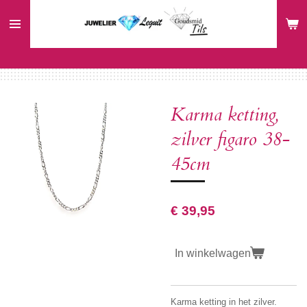
Ga
direct
naar
de
hoofdinhoud
Karma ketting,
zilver figaro 38-
45cm
€ 39,95
In winkelwagen
Karma ketting in het zilver.