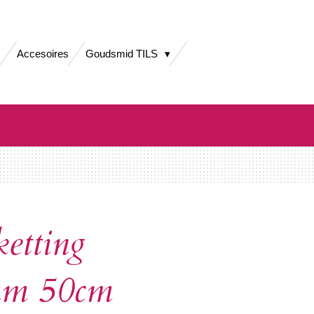
Accesoires
Goudsmid TILS
ketting
mm 50cm