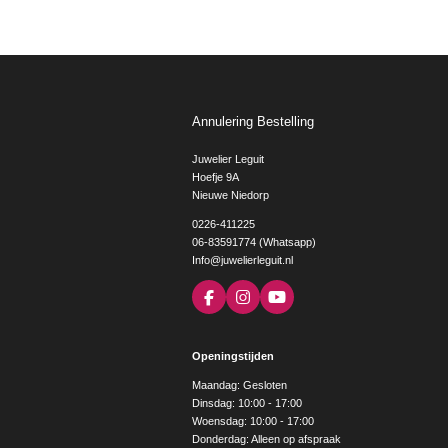
Annulering Bestelling
Juwelier Leguit
Hoefje 9A
Nieuwe Niedorp
0226-411225
06-83591774 (Whatsapp)
Info@juwelierleguit.nl
F
I
Y
a
n
o
c
s
u
e
t
T
Openingstijden
b
a
u
o
g
b
Maandag: Gesloten
o
r
e
Dinsdag: 10:00 - 17:00
k
a
Woensdag: 10:00 - 17:00
m
Donderdag: Alleen op afspraak