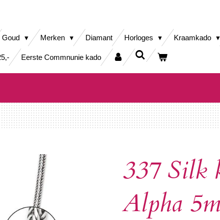
Goud
Merken
Diamant
Horloges
Kraamkado
5,-
Eerste Commnunie kado
337 Silk 
Alpha 5